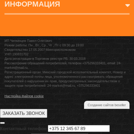
ИНФОРМАЦИЯ
ИП Чигвинцев Павел Олегович
Режим работы: Пн , Вт , Ср , Чт , Пт c 09:30 до 19:00
Свидетельство 17.05.2007 Мингорисполкомом
УНП 190831702
Дата регистрации в Торговом реестре РБ: 30.03.2018
Рассмотрение обращений потребителей, телефон +375296333401, email: 24-
market@mail.ru,
Регистрационный орган: Минский городской исполнительный комитет, Номер и
адрес электронной почты лица, уполномоченного рассматривать обращения
покупателей о нарушении их прав, предусмотренных законодательством о
защите прав потребителей: 24-market@mail.ru, +375296333401
Настройка файлов cookie
Создание сайтов beseller
ЗАКАЗАТЬ ЗВОНОК
Контактный телефон