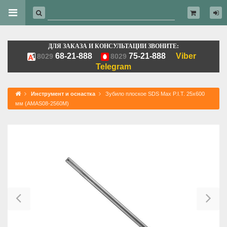
ДЛЯ ЗАКАЗА И КОНСУЛЬТАЦИИ ЗВОНИТЕ:
68-21-888
75-21-888
Viber
8029
8029
Telegram
Инструмент и оснастка
Зубило плоское SDS Max P.I.T. 25x600
мм (AMAS08-2560M)
Previous
Ne