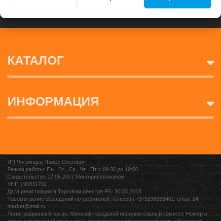
КАТАЛОГ
ИНФОРМАЦИЯ
ИП Чигвинцев Павел Олегович
Режим работы: Пн , Вт , Ср , Чт , Пт c 09:30 до 19:00
Свидетельство 17.05.2007 Мингорисполкомом
УНП 190831702
Дата регистрации в Торговом реестре РБ: 30.03.2018
Рассмотрение обращений потребителей, телефон +375296333401, email: 24-
market@mail.ru,
Регистрационный орган: Минский городской исполнительный комитет, Номер и
адрес электронной почты лица, уполномоченного рассматривать обращения