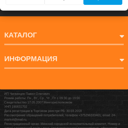
КАТАЛОГ
ИНФОРМАЦИЯ
ИП Чигвинцев Павел Олегович
Режим работы: Пн , Вт , Ср , Чт , Пт c 09:30 до 19:00
Свидетельство 17.05.2007 Мингорисполкомом
УНП 190831702
Дата регистрации в Торговом реестре РБ: 30.03.2018
Рассмотрение обращений потребителей, телефон +375296333401, email: 24-
market@mail.ru,
Регистрационный орган: Минский городской исполнительный комитет, Номер и
адрес электронной почты лица, уполномоченного рассматривать обращения