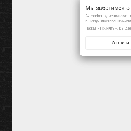
Мы заботимся 
24-market.by использует
и представления персон
Нажав «Принять», Вы дае
Отклонит