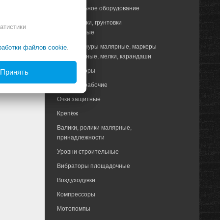
Строительное оборудование
Краски, лаки, грунтовки
атистики
аэрозольные
Отвесы,шнуры малярные, маркеры
работки файлов cookie
.
строительные, мелки, карандаши
Распираторы
Принять
Костюмы рабочие
Очки защитные
Крепёж
Валики, ролики малярные,
принадлежности
Уровни строительные
Вибраторы площадочные
Воздуходувки
Компрессоры
Мотопомпы