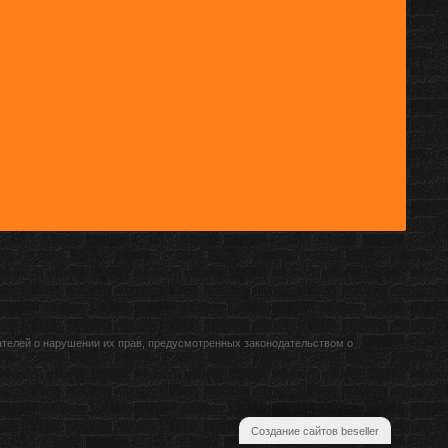
ателей о нарушении их прав, предусмотренных законодательством о
Создание сайтов beseller