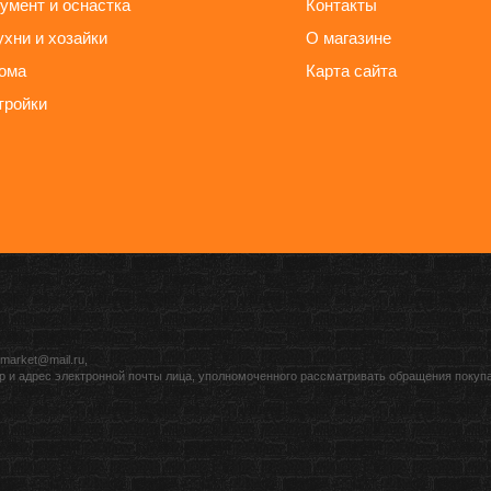
умент и оснастка
Контакты
ухни и хозайки
О магазине
ома
Карта сайта
тройки
market@mail.ru,
р и адрес электронной почты лица, уполномоченного рассматривать обращения покуп