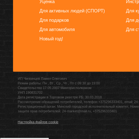
Уценка
Инстр
Для активных людей (СПОРТ)
Для к
Для подарков
Для д
Для автомобиля
Для с
Новый год!
ИП Чигвинцев Павел Олегович
Режим работы: Пн , Вт , Ср , Чт , Пт c 09:30 до 19:00
Свидетельство 17.05.2007 Мингорисполкомом
УНП 190831702
Дата регистрации в Торговом реестре РБ: 30.03.2018
Рассмотрение обращений потребителей, телефон +375296333401, email: 24-
Регистрационный орган: Минский городской исполнительный комитет, Номе
защите прав потребителей: 24-market@mail.ru, +375296333401
Настройка файлов cookie