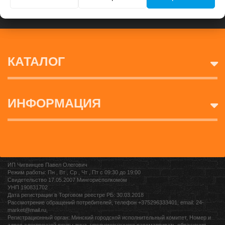
КАТАЛОГ
ИНФОРМАЦИЯ
ИП Чигвинцев Павел Олегович
Режим работы: Пн , Вт , Ср , Чт , Пт c 09:30 до 19:00
Свидетельство 17.05.2007 Мингорисполкомом
УНП 190831702
Дата регистрации в Торговом реестре РБ: 30.03.2018
Рассмотрение обращений потребителей, телефон +375296333401, email: 24-
market@mail.ru,
Регистрационный орган: Минский городской исполнительный комитет, Номер и
адрес электронной почты лица, уполномоченного рассматривать обращения