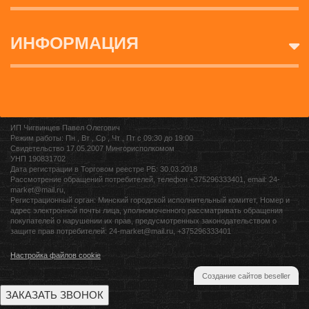
ИНФОРМАЦИЯ
ИП Чигвинцев Павел Олегович
Режим работы: Пн , Вт , Ср , Чт , Пт c 09:30 до 19:00
Свидетельство 17.05.2007 Мингорисполкомом
УНП 190831702
Дата регистрации в Торговом реестре РБ: 30.03.2018
Рассмотрение обращений потребителей, телефон +375296333401, email: 24-
market@mail.ru,
Регистрационный орган: Минский городской исполнительный комитет, Номер и
адрес электронной почты лица, уполномоченного рассматривать обращения
покупателей о нарушении их прав, предусмотренных законодательством о
защите прав потребителей: 24-market@mail.ru, +375296333401
Настройка файлов cookie
Создание сайтов beseller
ЗАКАЗАТЬ ЗВОНОК