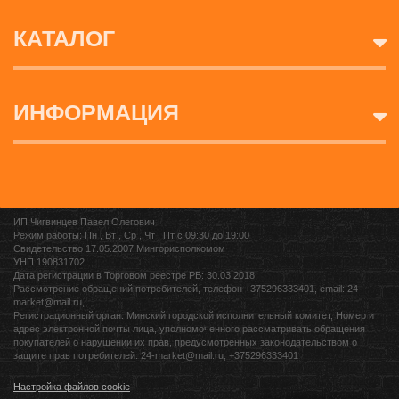
КАТАЛОГ
ИНФОРМАЦИЯ
ИП Чигвинцев Павел Олегович
Режим работы: Пн , Вт , Ср , Чт , Пт c 09:30 до 19:00
Свидетельство 17.05.2007 Мингорисполкомом
УНП 190831702
Дата регистрации в Торговом реестре РБ: 30.03.2018
Рассмотрение обращений потребителей, телефон +375296333401, email: 24-
market@mail.ru,
Регистрационный орган: Минский городской исполнительный комитет, Номер и
адрес электронной почты лица, уполномоченного рассматривать обращения
покупателей о нарушении их прав, предусмотренных законодательством о
защите прав потребителей: 24-market@mail.ru, +375296333401
Настройка файлов cookie