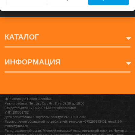
КАТАЛОГ
ИНФОРМАЦИЯ
ИП Чигвинцев Павел Олегович
Режим работы: Пн , Вт , Ср , Чт , Пт c 09:30 до 19:00
Свидетельство 17.05.2007 Мингорисполкомом
УНП 190831702
Дата регистрации в Торговом реестре РБ: 30.03.2018
Рассмотрение обращений потребителей, телефон +375296333401, email: 24-
market@mail.ru,
Регистрационный орган: Минский городской исполнительный комитет, Номер и
адрес электронной почты лица, уполномоченного рассматривать обращения