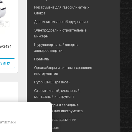
Инструмент для газосиликатных
блоков
Дополнительное оборудование
Электродрели и строительные
миксеры
Шуруповерты, гайковерты,
AEA2434
электроотвертки
Правила
РЗИНУ
Органайзеры и системы хранения
инструментов
Ryobi ONE+ (разное)
Строительный, слесарный,
монтажный инструмент
Аккумуляторы и зарядные
устройства для инструмента
Молотки, кувалды,киянки
атистики
Фрезерование