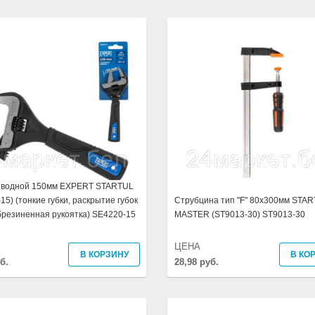
НОЖОВКИ
ГОЛОВКИ ТОРЦОВЫЕ
КЛЮЧИ КОМБИНИРОВАННЫЕ
НАБОРЫ ИНСТРУМЕНТОВ
зводной 150мм EXPERT STARTUL
15) (тонкие губки, раскрытие губок
Струбцина тип "F" 80х300мм STA
брезиненная рукоятка) SE4220-15
MASTER (ST9013-30) ST9013-30
ЦЕНА
В КОРЗИНУ
В КО
б.
28,98 руб.