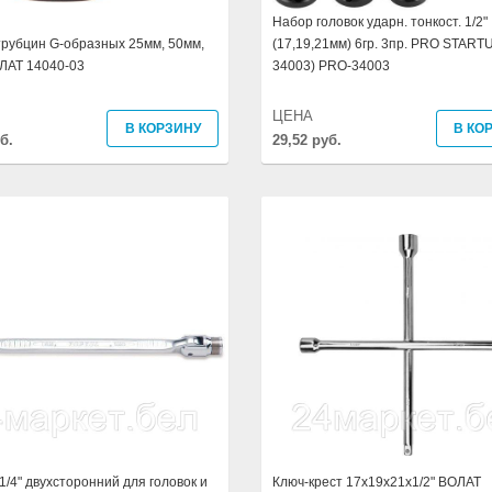
Набор головок ударн. тонкост. 1/2"
рубцин G-образных 25мм, 50мм,
(17,19,21мм) 6гр. 3пр. PRO START
ЛАТ 14040-03
34003) PRO-34003
ЦЕНА
В КОРЗИНУ
В КО
б.
29,52 руб.
1/4" двухсторонний для головок и
Ключ-крест 17x19x21x1/2" ВОЛАТ