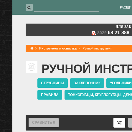
РАСШИ
ДЛЯ ЗАК
68-21-888
8029
Инструмент и оснастка
Ручной инструмент
РУЧНОЙ ИНСТ
СТРУБЦИНЫ
ЗАКЛЕПОЧНИК
УГОЛЬНИКИ
ПРАВИЛА
ТОНКОГУБЦЫ, КРУГЛОГУБЦЫ, ДЛ
КУСАЧКИ, БОКОРЕЗЫ
ПЛОСКОГУБЦЫ, ПАСС
НАБОР КЛЮЧЕЙ РОЖКОВЫХ
КЛЮЧИ РОЖКО
СРАВНИТЬ
0
ГОЛОВКИ, ГОЛОВКИ С НАСАДКАМИ, БИТЫ-ГОЛОВК