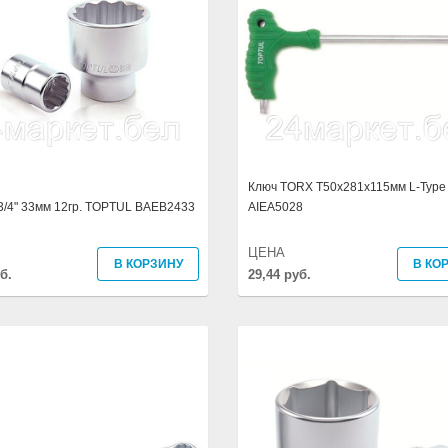
Ключ TORX T50х281х115мм L-Typ
3/4" 33мм 12гр. TOPTUL BAEB2433
AIEA5028
ЦЕНА
В КОРЗИНУ
В КО
б.
29,44 руб.