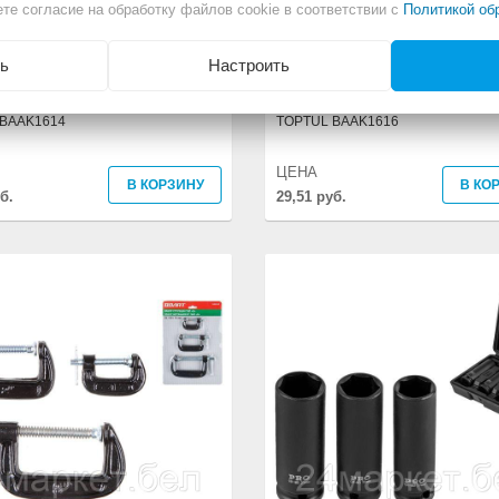
те согласие на обработку файлов cookie в соответствии с
Политикой об
ь
Настроить
1/2" 14мм для сорванных граней
Головка 1/2" 16мм для сорванных 
BAAK1614
TOPTUL BAAK1616
ЦЕНА
В КОРЗИНУ
В КО
б.
29,51 руб.