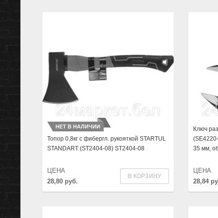
КЛЮЧИ ШЕСТИГРАННЫЕ И TORX
ЩЁТКИ
КЛЮЧИ
ОТВЁРТКИ
ДЕРЖАТЕЛИ ДЛЯ БИТ
ДИНАМОМЕТРИЧЕСКИЕ КЛЮЧИ И ОТВЕРТКИ
НЕТ В НАЛИЧИИ
Ключ ра
Топор 0,8кг с фибергл. рукояткой STARTUL
(SE4220-
STANDART (ST2404-08) ST2404-08
35 мм, о
ЦЕНА
ЦЕНА
В КОРЗИНУ
28,80 руб.
28,84 ру