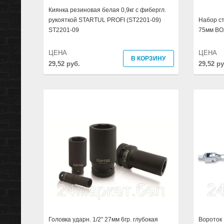
Киянка резиновая белая 0,9кг с фибергл.
рукояткой STARTUL PROFI (ST2201-09)
Набор ст
ST2201-09
75мм ВО
ЦЕНА
ЦЕНА
В КОРЗИНУ
29,52 руб.
29,52 ру
Головка ударн. 1/2" 27мм 6гр. глубокая
Вороток 