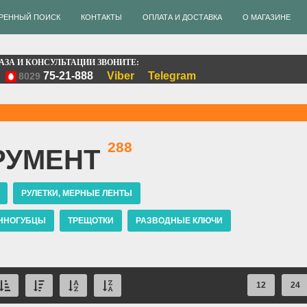
РЕННЫЙ ПОИСК
КОНТАКТЫ
ОПЛАТА И ДОСТАВКА
О МАГАЗИНЕ
АЗА И КОНСУЛЬТАЦИИ ЗВОНИТЕ:
75-21-888
Viber
Telegram
8029
288
РУМЕНТ
РУЛЕТКИ, МЕРНЫЕ ЛЕНТЫ
ИННОГУБЦЫ
ТРЕЩОТКИ
РАЗВОДНЫЕ КЛЮЧИ
АТИЖИ
КЛЮЧИ НАКИДНЫЕ
КЛЮЧИ ТОРЦЕВЫЕ
ВЫЕ
ГОЛОВКИ, ГОЛОВКИ С НАСАДКАМИ, БИТЫ-ГОЛОВКИ 1/2"
12
24
И 1/4"