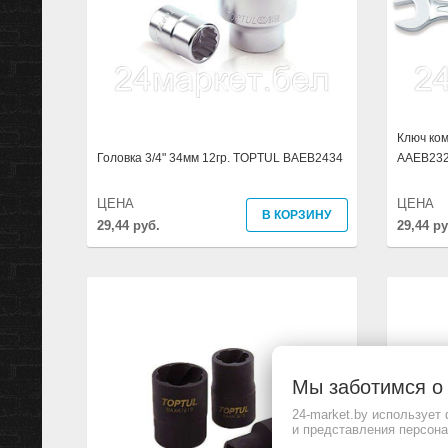
Ключ ко
Головка 3/4" 34мм 12гр. TOPTUL BAEB2434
AAEB23
ЦЕНА
ЦЕНА
В КОРЗИНУ
29,44 руб.
29,44 ру
Мы заботимся 
24-market.by использует
и представления персон