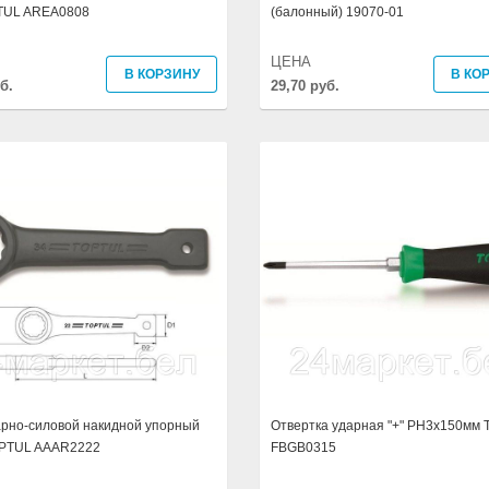
TUL AREA0808
(балонный) 19070-01
ЦЕНА
В КОРЗИНУ
В КО
б.
29,70 руб.
арно-силовой накидной упорный
Отвертка ударная "+" PH3x150мм
PTUL AAAR2222
FBGB0315