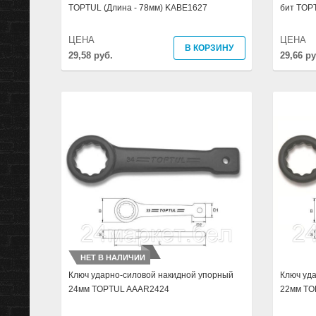
TOPTUL (Длина - 78мм) KABE1627
бит TOP
ЦЕНА
ЦЕНА
В КОРЗИНУ
29,58 руб.
29,66 ру
НЕТ В НАЛИЧИИ
Ключ ударно-силовой накидной упорный
Ключ уд
24мм TOPTUL AAAR2424
22мм TO