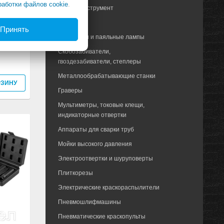
работки файлов cookie
.
Ручной инструмент
Оснастка
Принять
Паяльники и паяльные лампы
граней
Скобозабиватели,
гвоздезабиватели, степлеры
Металлообрабатывающие станки
РЗИНУ
Граверы
Мультиметры, токовые клещи,
индикаторные отвертки
Аппараты для сварки труб
Мойки высокого давления
Электроотвертки и шуруповерты
Плиткорезы
Электрические краскораспылители
Пневмошлифмашины
Пневматические краскопульты