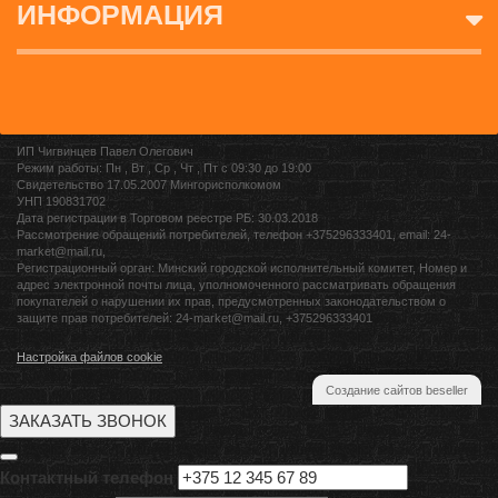
ИНФОРМАЦИЯ
ИП Чигвинцев Павел Олегович
Режим работы: Пн , Вт , Ср , Чт , Пт c 09:30 до 19:00
Свидетельство 17.05.2007 Мингорисполкомом
УНП 190831702
Дата регистрации в Торговом реестре РБ: 30.03.2018
Рассмотрение обращений потребителей, телефон +375296333401, email: 24-
market@mail.ru,
Регистрационный орган: Минский городской исполнительный комитет, Номер и
адрес электронной почты лица, уполномоченного рассматривать обращения
покупателей о нарушении их прав, предусмотренных законодательством о
защите прав потребителей: 24-market@mail.ru, +375296333401
Настройка файлов cookie
Создание сайтов beseller
ЗАКАЗАТЬ ЗВОНОК
Контактный телефон