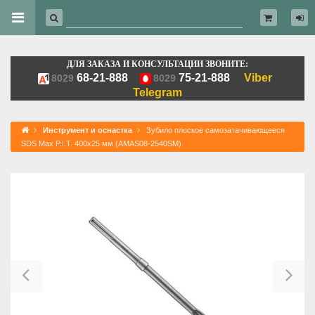
ДЛЯ ЗАКАЗА И КОНСУЛЬТАЦИИ ЗВОНИТЕ:
68-21-888
75-21-888
Viber
8029
8029
Telegram
Инструмент и оснастка
Зубило плоское самозатачивающееся
SDS Max P.I.T. 400х25 мм (AMAS08-2540SM)
Previous
Ne