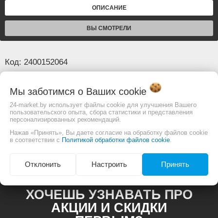
ОПИСАНИЕ
ВЫ СМОТРЕЛИ
Код: 2400152064
Основные
Мы заботимся о Ваших
cookie
24-market.by использует файлы cookie для улучшения Вашего
пользовательского опыта, сбора статистики и представления
Изображение товара и комплектация могут
персонализированных рекомендаций.
отличаться. Смотреть
Полное описание:
Нажав «Принять», Вы даете согласие на обработку файлов cookie
в соответствии с
Политикой обработки файлов cookie
.
Отклонить
Настроить
Принять
ХОЧЕШЬ УЗНАВАТЬ ПРО
АКЦИИ И СКИДКИ