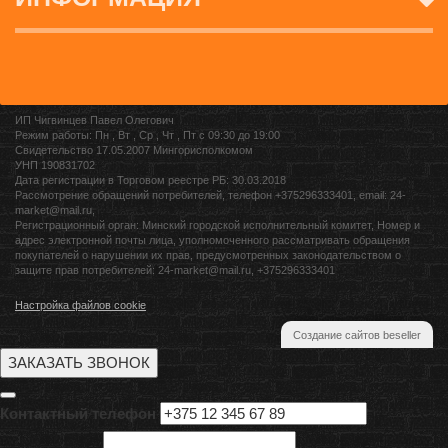
ИП Чигвинцев Павел Олегович
Режим работы: Пн , Вт , Ср , Чт , Пт c 09:30 до 19:00
Свидетельство 17.05.2007 Мингорисполкомом
УНП 190831702
Дата регистрации в Торговом реестре РБ: 30.03.2018
Рассмотрение обращений потребителей, телефон +375296333401, email: 24-
market@mail.ru,
Регистрационный орган: Минский городской исполнительный комитет, Номер и
адрес электронной почты лица, уполномоченного рассматривать обращения
покупателей о нарушении их прав, предусмотренных законодательством о
защите прав потребителей: 24-market@mail.ru, +375296333401
Настройка файлов cookie
Создание сайтов beseller
ЗАКАЗАТЬ ЗВОНОК
Контактный телефон