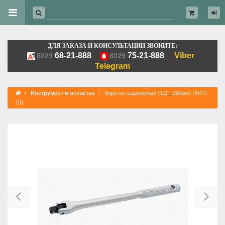
ДЛЯ ЗАКАЗА И КОНСУЛЬТАЦИИ ЗВОНИТЕ:
68-21-888
75-21-888
Viber
8029
8029
Telegram
Инструмент и оснастка
Вороток шарнирный (1/2", 250мм) (MFR-
10)
Previous
Ne