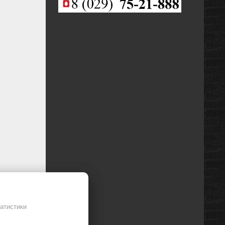
рукоятка
льная
ск
 насадке
е щетки
ация
ное
атистики