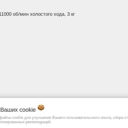
Кейс
Нет
Дополнительная 
1000 об/мин холостого хода, 3 кг
- 2 шт.Полирова
Комплект
насадкаКлюч
поставки
шестигранныйДи
полировальный к
- 125 ммУгольны
Изображение товара и комплект
могут отличаться. Смотреть
Пол
описание:
о Ваших
cookie
 файлы cookie для улучшения Вашего пользовательского опыта, сбора ст
ализированных рекомендаций.