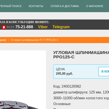
РЕННЫЙ ПОИСК
КОНТАКТЫ
ОПЛАТА И ДОСТАВКА
О МАГАЗИНЕ
АЗА И КОНСУЛЬТАЦИИ ЗВОНИТЕ:
75-21-888
Viber
Telegram
8029
рки)
Угловая шлифмашина P.I.T PPO125-C
УГЛОВАЯ ШЛИФМАШИНА 
PPO125-C
ЦЕНА
В КО
245,00 руб.
Код: 2400126982
диаметр шлифкруга: 125 мм, 1200
3000–11000 об/мин холостого ход
Основные