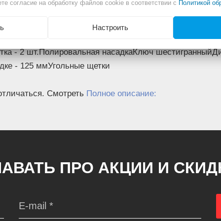
те согласие на обработку файлов cookie в соответствии с
Политикой об
ь
Настроить
тка - 2 шт.Полировальная насадкаКлюч шестигранныйД
дке - 125 ммУгольные щетки
отличаться. Смотреть
Полное описание:
АВАТЬ ПРО АКЦИИ И СКИ