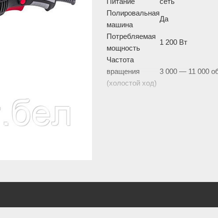
Питание
сеть
Полировальная
Да
машина
Потребляемая
1 200 Вт
мощность
Частота
вращения
3 000 — 11 000 о
(холостой ход)
Резьба
M14
шпинделя
Диаметр диска
125 мм
Вес
3 кг
Функциональные особенности
Фиксация
Да
шпинделя
Регулировка
скорости
Да
оборотов
Комплектация