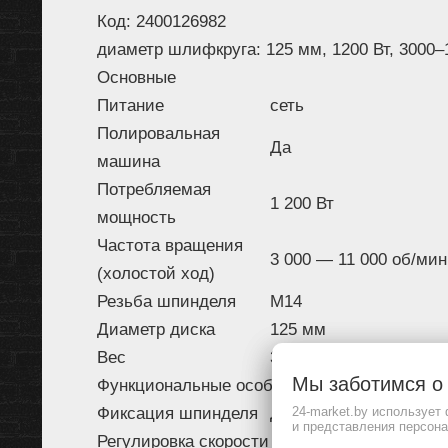
Код: 2400126982
диаметр шлифкруга: 125 мм, 1200 Вт, 3000–1
Основные
Питание
сеть
Полировальная
Да
машина
Потребляемая
1 200 Вт
мощность
Частота вращения
3 000 — 11 000 об/мин
(холостой ход)
Резьба шпинделя
M14
Диаметр диска
125 мм
Вес
3 кг
Мы заботимся 
Функциональные особенности
Фиксация шпинделя
Да
24-market.by использует
и представления персон
Регулировка скорости