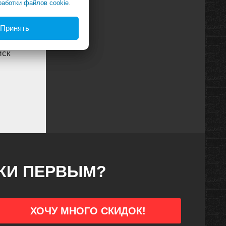
работки файлов cookie
.
Принять
иск
ДКИ ПЕРВЫМ?