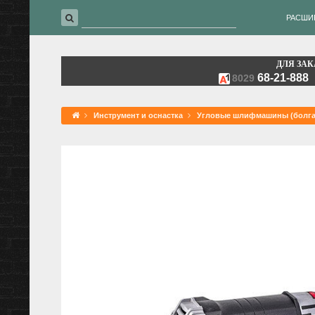
РАСШИ
ДЛЯ ЗАК
68-21-888
8029
Инструмент и оснастка
Угловые шлифмашины (болга