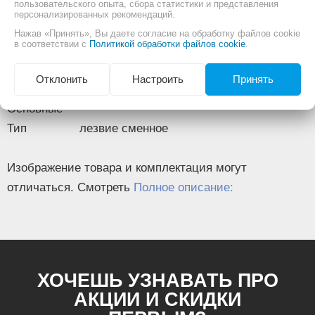
пользовательского опыта, сбора статистики и представления
регулируемой коронкой Milwaukee
персонализированных рекомендаций.
Информация
49560260.
Нажав «Принять», Вы даете согласие на обработку файлов cookie
в соответствии с
Политикой обработки файлов cookie
.
- Они идеально подходят для обработки
гипсокартона толщиной до 25 мм.
Отклонить
Настроить
Принять
Описание
Основные
Тип
лезвие сменное
Изображение товара и комплектация могут
отличаться. Смотреть
Полное описание:
ХОЧЕШЬ УЗНАВАТЬ ПРО
АКЦИИ И СКИДКИ