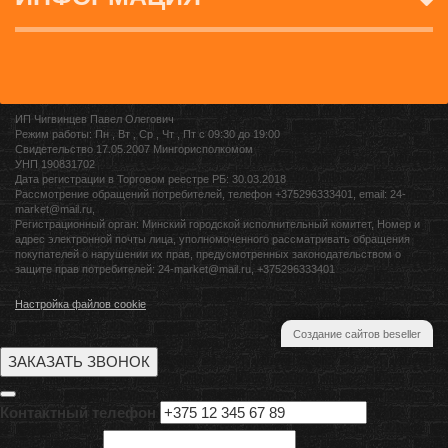
ИП Чигвинцев Павел Олегович
Режим работы: Пн , Вт , Ср , Чт , Пт c 09:30 до 19:00
Свидетельство 17.05.2007 Мингорисполкомом
УНП 190831702
Дата регистрации в Торговом реестре РБ: 30.03.2018
Рассмотрение обращений потребителей, телефон +375296333401, email: 24-
market@mail.ru,
Регистрационный орган: Минский городской исполнительный комитет, Номер и
адрес электронной почты лица, уполномоченного рассматривать обращения
покупателей о нарушении их прав, предусмотренных законодательством о
защите прав потребителей: 24-market@mail.ru, +375296333401
Настройка файлов cookie
Создание сайтов beseller
ЗАКАЗАТЬ ЗВОНОК
Контактный телефон