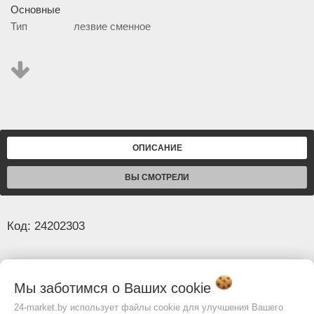
Основные
Тип
лезвие сменное
Изображение товара и комплектация могут отличаться.
Смотреть
Полное описание:
ОПИСАНИЕ
ВЫ СМОТРЕЛИ
Код: 24202303
Общая информация
- Лезвия сменные Milwaukee 49560290
Мы заботимся о Ваших
cookie
предназначены для использования с
24-market.by использует файлы cookie для улучшения Вашего