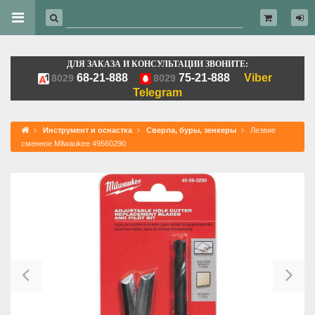
ДЛЯ ЗАКАЗА И КОНСУЛЬТАЦИИ ЗВОНИТЕ:
68-21-888
75-21-888
Viber
8029
8029
Telegram
Инструмент и оснастка
Сверла, буры, зенкеры
Лезвие
сменное Milwaukee 49560290
Previous
Ne