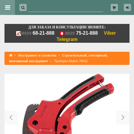
ДЛЯ ЗАКАЗА И КОНСУЛЬТАЦИИ ЗВОНИТЕ:
68-21-888
75-21-888
Viber
8029
8029
Telegram
Инструмент и оснастка
Строительный, слесарный,
монтажный инструмент
Труборез Matrix 78411
Previous
Ne