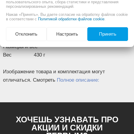
пользовательского опыта, сбора статистики и представления
Информация
резки изделий из ПВХ D до 42 мм,
персонализированных рекомендаций.
лезвие из нержавеющей стали 78411
Нажав «Принять», Вы даете согласие на обработку файлов cookie
в соответствии с
Политикой обработки файлов cookie
.
Описание
Основные
Отклонить
Настроить
Принять
Тип
труборез
Размеры и вес
Вес
430 г
Изображение товара и комплектация могут
отличаться. Смотреть
Полное описание:
ХОЧЕШЬ УЗНАВАТЬ ПРО
АКЦИИ И СКИДКИ