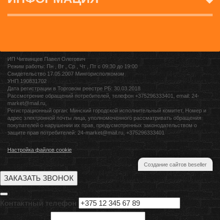
ИП Чигвинцев Павел Олегович
Режим работы: Пн , Вт , Ср , Чт , Пт c 09:30 до 19:00
Свидетельство 17.05.2007 Мингорисполкомом
УНП 190831702
Дата регистрации в Торговом реестре РБ: 30.03.2018
Рассмотрение обращений потребителей, телефон +375296333401, email: 24-
market@mail.ru,
Регистрационный орган: Минский городской исполнительный комитет, Номер и
адрес электронной почты лица, уполномоченного рассматривать обращения
покупателей о нарушении их прав, предусмотренных законодательством о
защите прав потребителей: 24-market@mail.ru, +375296333401
Настройка файлов cookie
Создание сайтов beseller
ЗАКАЗАТЬ ЗВОНОК
Контактный телефон