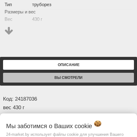
Тип
труборез
Размеры и вес
Вес
430 г
Изображение товара и комплектация могут отличаться.
Смотреть
Полное описание:
ОПИСАНИЕ
ВЫ СМОТРЕЛИ
Код: 24187036
вес 430 г
Общая информация
Модель товара
Мы заботимся о Ваших
cookie
Автоматические ножницы MATRIX для
24-market.by использует файлы cookie для улучшения Вашего