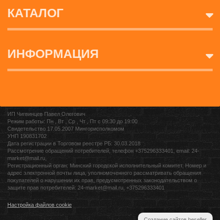
КАТАЛОГ
ИНФОРМАЦИЯ
ИП Чигвинцев Павел Олегович
Режим работы: Пн , Вт , Ср , Чт , Пт c 09:30 до 19:00
Свидетельство 17.05.2007 Мингорисполкомом
УНП 190831702
Дата регистрации в Торговом реестре РБ: 30.03.2018
Рассмотрение обращений потребителей, телефон +375296333401, email: 24-
market@mail.ru,
Регистрационный орган: Минский городской исполнительный комитет, Номер и
адрес электронной почты лица, уполномоченного рассматривать обращения
покупателей о нарушении их прав, предусмотренных законодательством о
защите прав потребителей: 24-market@mail.ru, +375296333401
Настройка файлов cookie
Создание сайтов beseller