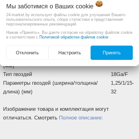
Основные
Мы заботимся о Ваших
cookie
Подсветка
есть
24-market.by использует файлы cookie для улучшения Вашего
пользовательского опыта, сбора статистики и представления
Напряжение (В)
20
персонализированных рекомендаций.
Скорость работы (шт/мин)
20
Нажав «Принять», Вы даете согласие на обработку файлов cookie
в соответствии с
Политикой обработки файлов cookie
.
Вместимость магазина (шт)
100
Тип скоб
18Ga/600
Отклонить
Настроить
Принять
Параметры скоб (ширина/толщина/длина)
6/1/15-25
(мм)
Тип гвоздей
18Ga/F
Параметры гвоздей (ширина/толщина/
1,25/1/15-
длина) (мм)
32
Изображение товара и комплектация могут
отличаться. Смотреть
Полное описание: