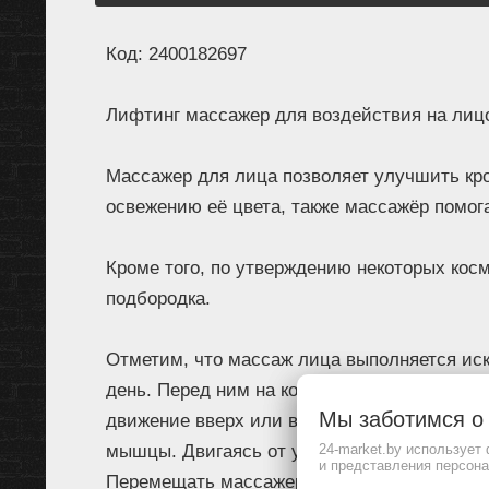
Код: 2400182697
Лифтинг массажер для воздействия на лицо,
Массажер для лица позволяет улучшить кр
освежению её цвета, также массажёр помо
Кроме того, по утверждению некоторых кос
подбородка.
Отметим, что массаж лица выполняется ис
день. Перед ним на кожу желательно нанес
Мы заботимся 
движение вверх или вниз, нужно на пару с
мышцы. Двигаясь от уголков губ к вискам, 
24-market.by использует
и представления персон
Перемещать массажер следует быстрее ввер