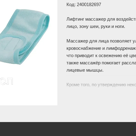
Код: 2400182697
Лифтинг массажер для воздейст
лицо, зону шеи, руки и ноги.
Массажер для лица позволяет 
кровоснабжение и лимфодренаж
что приводит к освежению её цве
также массажёр помогает рассл
лицевые мышцы.
Кроме того, по утверждению нек
косметологов, применение устро
помогает поднять линию подбор
Отметим, что массаж лица выпо
исключительно по массажным л
около 10 минут дважды в день. 
ним на кожу желательно нанести