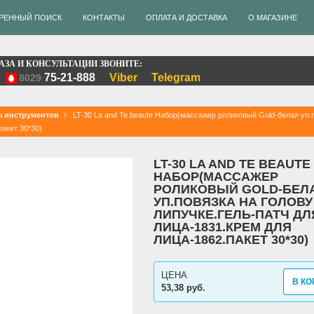
РЕННЫЙ ПОИСК
КОНТАКТЫ
ОПЛАТА И ДОСТАВКА
О МАГАЗИНЕ
АЗА И КОНСУЛЬТАЦИИ ЗВОНИТЕ:
75-21-888
Viber
Telegram
8029
 инструментов
LT-30 La and Te beaute Набор(массажер роликовый Gold-белая уп.
пакет 30*30)
LT-30 LA AND TE BEAUTE
НАБОР(МАССАЖЕР
РОЛИКОВЫЙ GOLD-БЕЛ
УП.ПОВЯЗКА НА ГОЛОВУ
ЛИПУЧКЕ.ГЕЛЬ-ПАТЧ ДЛ
ЛИЦА-1831.КРЕМ ДЛЯ
ЛИЦА-1862.ПАКЕТ 30*30)
ЦЕНА
В КО
53,38 руб.