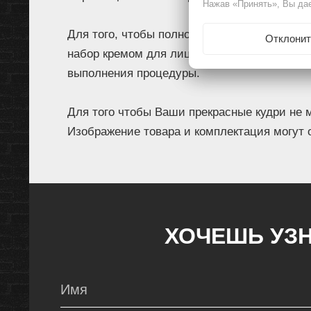
Нажав «Принять», Вы дае
Для того, чтобы полностью оценить выпол
Отклонит
набор кремом для лица и гелем для кожи во
выполнения процедуры.
Для того чтобы Ваши прекрасные кудри не
Изображение товара и комплектация могут 
ХОЧЕШЬ УЗН