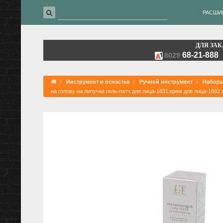
РАСШИ
ДЛЯ ЗАК
68-21-888
8029
Инструмент и оснастка
Ручной инструмент
Наборы
на голову на липучке.гель-патч для лица-1831.крем для лица-1862.