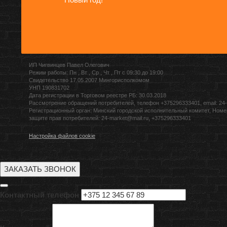
ИП Чигвинцев Павел Олегович
Режим работы: Пн , Вт , Ср , Чт , Пт c 09:30 до 19:00
Свидетельство 17.05.2007 Мингорисполкомом
УНП 190831702
Дата регистрации в Торговом реестре РБ: 30.03.2018
Рассмотрение обращений потребителей, телефон +375296333401, email: 24-
Регистрационный орган: Минский городской исполнительный комитет, Номе
защите прав потребителей: 24-market@mail.ru, +375296333401
Настройка файлов cookie
ЗАКАЗАТЬ ЗВОНОК
Контактный телефон