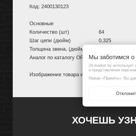
Код: 2400130123
Основные
Количество (шт)
64
Шаг цепи (дюйм)
0,325
Толщина звена, (дюйм/мм)
0,058/1,5
Мы заботимся 
Аналог по каталогу OREGON
21LP
24-market.by использует
и представления персон
Изображение товара и комплектация могут 
Нажав «Принять», Вы дае
Отклонит
ХОЧЕШЬ УЗН