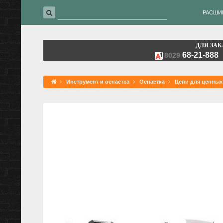
РАСШИ
ДЛЯ ЗАК
68-21-888
8029
Инструмент и оснастка
Оснастка
Цепи для цепных