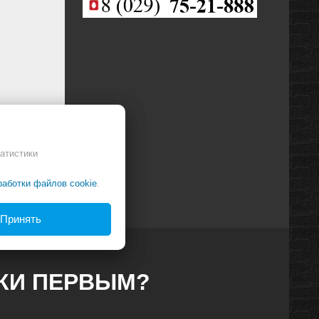
атистики
работки файлов cookie
.
Принять
ДКИ ПЕРВЫМ?