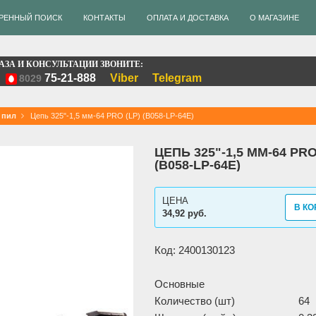
РЕННЫЙ ПОИСК
КОНТАКТЫ
ОПЛАТА И ДОСТАВКА
О МАГАЗИНЕ
АЗА И КОНСУЛЬТАЦИИ ЗВОНИТЕ:
75-21-888
Viber
Telegram
8029
 пил
Цепь 325"-1,5 мм-64 PRO (LP) (B058-LP-64E)
ЦЕПЬ 325"-1,5 ММ-64 PRO
(B058-LP-64E)
ЦЕНА
В КО
34,92 руб.
Код: 2400130123
Основные
Количество (шт)
64