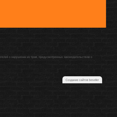
ателей о нарушении их прав, предусмотренных законодательством о
Создание сайтов beseller