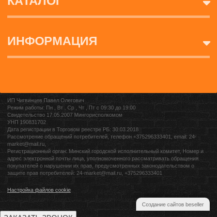
КАТАЛОГ
ИНФОРМАЦИЯ
ИП Чигвинцев Павел Олегович
Режим работы: Пн , Вт , Ср , Чт , Пт c 09:30 до 19:00
Свидетельство 17.05.2007 Мингорисполкомом
УНП 190831702
Дата регистрации в Торговом реестре РБ: 30.03.2018
Рассмотрение обращений потребителей, телефон +375296333401, email: 24-
market@mail.ru,
Регистрационный орган: Минский городской исполнительный комитет, Номер и
адрес электронной почты лица, уполномоченного рассматривать обращения
покупателей о нарушении их прав, предусмотренных законодательством о
защите прав потребителей: 24-market@mail.ru, +375296333401
Настройка файлов cookie
Создание сайтов beseller