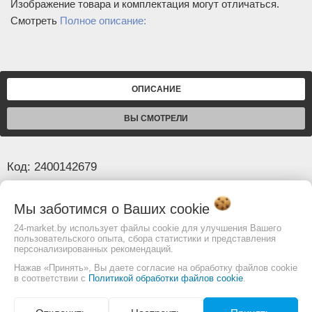
Изображение товара и комплектация могут отличаться.
Смотреть
Полное описание:
ОПИСАНИЕ
ВЫ СМОТРЕЛИ
Код: 2400142679
Основные
Мы заботимся о Ваших
cookie
Габариты в упаковке
44x81x172 мм
24-market.by использует файлы cookie для улучшения Вашего
пользовательского опыта, сбора статистики и представления
Диаметр
4-30 мм
персонализированных рекомендаций.
Покрытие
TiN
Нажав «Принять», Вы даете согласие на обработку файлов cookie
в соответствии с
Политикой обработки файлов cookie
.
Вес с упаковкой (брутто)
0,161 кг