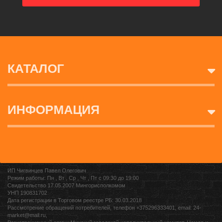
КАТАЛОГ
ИНФОРМАЦИЯ
ИП Чигвинцев Павел Олегович
Режим работы: Пн , Вт , Ср , Чт , Пт c 09:30 до 19:00
Свидетельство 17.05.2007 Мингорисполкомом
УНП 190831702
Дата регистрации в Торговом реестре РБ: 30.03.2018
Рассмотрение обращений потребителей, телефон +375296333401, email: 24-
market@mail.ru,