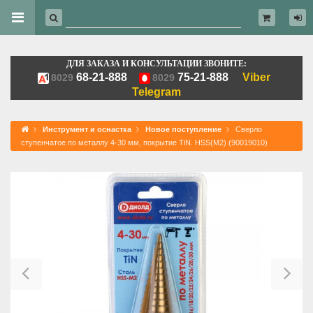
ДЛЯ ЗАКАЗА И КОНСУЛЬТАЦИИ ЗВОНИТЕ:
68-21-888
75-21-888
Viber
8029
8029
Telegram
Инструмент и оснастка
Новое поступление
Сверло
ступенчатое по металлу 4-30 мм, покрытие TiN. HSS(M2) (90019010)
Previous
Ne