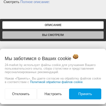
Смотреть
Полное описание:
ОПИСАНИЕ
ВЫ СМОТРЕЛИ
Код: 2400128836
Мы заботимся о Ваших
cookie
Основные
24-market.by использует файлы cookie для улучшения Вашего
пользовательского опыта, сбора статистики и представления
Размеры (мм)
110х100
персонализированных рекомендаций.
Нажав «Принять», Вы даете согласие на обработку файлов cookie
в соответствии с
Политикой обработки файлов cookie
.
Изображение товара и комплектация могут
отличаться. Смотреть
Полное описание:
Отклонить
Настроить
Принять