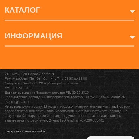
КАТАЛОГ
ИНФОРМАЦИЯ
ИП Чигвинцев Павел Олегович
Режим работы: Пн , Вт , Ср , Чт , Пт c 09:30 до 19:00
Свидетельство 17.05.2007 Мингорисполкомом
УНП 190831702
Дата регистрации в Торговом реестре РБ: 30.03.2018
Рассмотрение обращений потребителей, телефон +375296333401, email: 24-
market@mail.ru,
Регистрационный орган: Минский городской исполнительный комитет, Номер и
адрес электронной почты лица, уполномоченного рассматривать обращения
покупателей о нарушении их прав, предусмотренных законодательством о
защите прав потребителей: 24-market@mail.ru, +375296333401
Настройка файлов cookie