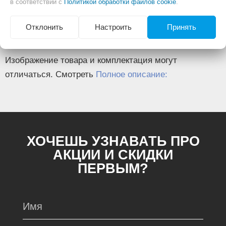
в соответствии с
Политикой обработки файлов cookie
.
Высота, (мм)
395
Длина, (мм)
361
Отклонить
Настроить
Принять
Диаметр колес, (дюйм)
3
Изображение товара и комплектация могут
отличаться. Смотреть
Полное описание:
ХОЧЕШЬ УЗНАВАТЬ ПРО
АКЦИИ И СКИДКИ
ПЕРВЫМ?