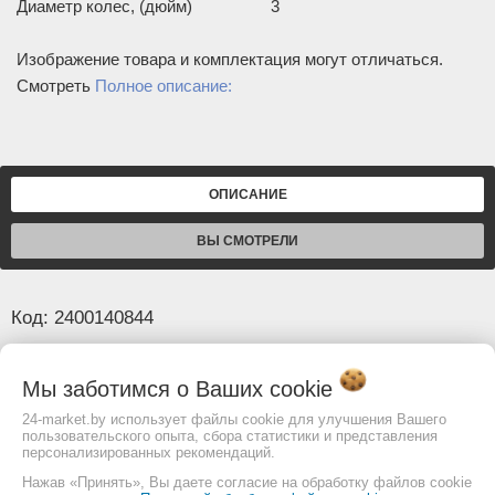
Диаметр колес, (дюйм)
3
Изображение товара и комплектация могут отличаться.
Смотреть
Полное описание:
ОПИСАНИЕ
ВЫ СМОТРЕЛИ
Код: 2400140844
Основные
Мы заботимся о Ваших
cookie
Вес, (кг)
14,5
24-market.by использует файлы cookie для улучшения Вашего
пользовательского опыта, сбора статистики и представления
Материал корпуса/толщина, (мм)
сталь/3, пластик/10
персонализированных рекомендаций.
Ширина, (мм)
1050
Нажав «Принять», Вы даете согласие на обработку файлов cookie