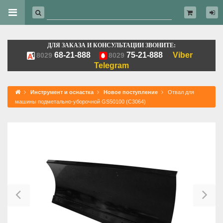
ДЛЯ ЗАКАЗА И КОНСУЛЬТАЦИИ ЗВОНИТЕ:
68-21-888
75-21-888
Viber
8029
8029
Telegram
Инструмент и оснастка
Новое поступление
Отвал для
машины подметально-уборочной GS50100 (C3064)
Previous
Ne