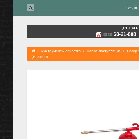
РАСШИ
ДЛЯ ЗАК
68-21-888
8029
Инструмент и оснастка
Новое поступление
Набор п
(PTS10-D)