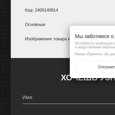
Код: 2400140814
Основные
Мы заботимся 
Изображение товара и комплектация могут 
24-market.by использует
и представления персон
Нажав «Принять», Вы дае
Отклонит
ХОЧЕШЬ УЗН