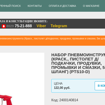
РЕННЫЙ ПОИСК
КОНТАКТЫ
ОПЛАТА И ДОСТАВКА
О МАГАЗИНЕ
АЗА И КОНСУЛЬТАЦИИ ЗВОНИТЕ:
75-21-888
Viber
Telegram
8029
невмоинструмента (Краск., пистолет д/подкачки, продувки, промывки и смазки, 5м шл
НАБОР ПНЕВМОИНСТРУ
(КРАСК., ПИСТОЛЕТ Д/
ПОДКАЧКИ, ПРОДУВКИ,
ПРОМЫВКИ И СМАЗКИ, 
ШЛАНГ) (PTS10-D)
ЦЕНА
В КО
122,00 руб.
Код: 2400140814