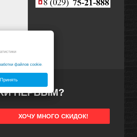
атистики
работки файлов cookie
.
Принять
ДКИ ПЕРВЫМ?