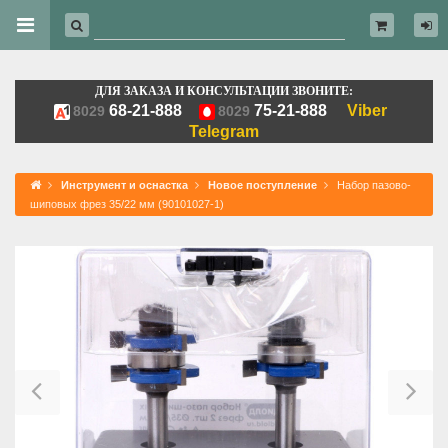
ДЛЯ ЗАКАЗА И КОНСУЛЬТАЦИИ ЗВОНИТЕ:
68-21-888
75-21-888
Viber
8029
8029
Telegram
Инструмент и оснастка
Новое поступление
Набор пазово-
шиповых фрез 35/22 мм (90101027-1)
Previous
Ne