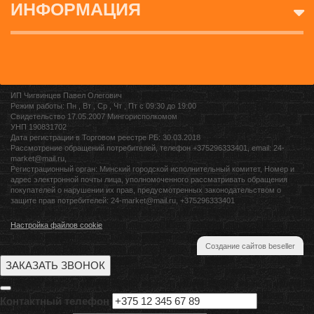
ИНФОРМАЦИЯ
ИП Чигвинцев Павел Олегович
Режим работы: Пн , Вт , Ср , Чт , Пт c 09:30 до 19:00
Свидетельство 17.05.2007 Мингорисполкомом
УНП 190831702
Дата регистрации в Торговом реестре РБ: 30.03.2018
Рассмотрение обращений потребителей, телефон +375296333401, email: 24-
market@mail.ru,
Регистрационный орган: Минский городской исполнительный комитет, Номер и
адрес электронной почты лица, уполномоченного рассматривать обращения
покупателей о нарушении их прав, предусмотренных законодательством о
защите прав потребителей: 24-market@mail.ru, +375296333401
Настройка файлов cookie
Создание сайтов beseller
ЗАКАЗАТЬ ЗВОНОК
Контактный телефон