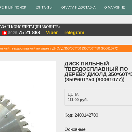
РЕННЫЙ ПОИСК
КОНТАКТЫ
ОПЛАТА И ДОСТАВКА
О МАГАЗИНЕ
АЗА И КОНСУЛЬТАЦИИ ЗВОНИТЕ:
75-21-888
Viber
Telegram
8029
ильный твердосплавный по дереву ДИОЛД 350*60T*50 (350*60T*50 (90061077))
ДИСК ПИЛЬНЫЙ
ТВЕРДОСПЛАВНЫЙ ПО
ДЕРЕВУ ДИОЛД 350*60T*
(350*60T*50 (90061077))
ЦЕНА
111,00 руб.
Код: 2400142700
Основные