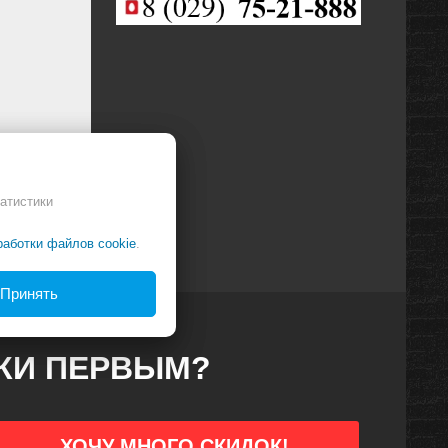
атистики
работки файлов cookie
.
Принять
ДКИ ПЕРВЫМ?