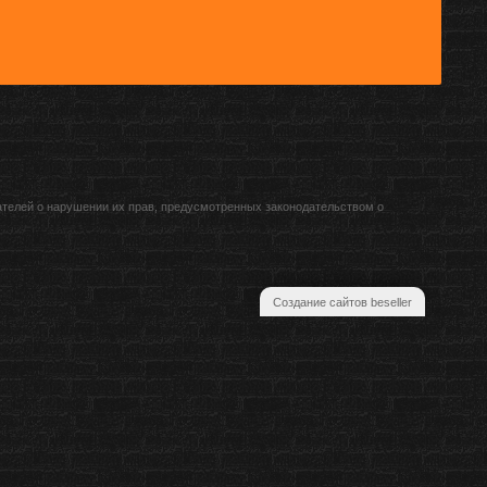
ателей о нарушении их прав, предусмотренных законодательством о
Создание сайтов beseller