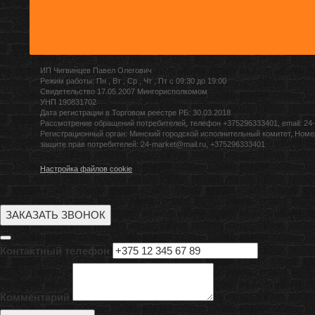
ИП Чигвинцев Павел Олегович
Режим работы: Пн , Вт , Ср , Чт , Пт c 09:30 до 19:00
Свидетельство 17.05.2007 Мингорисполкомом
УНП 190831702
Дата регистрации в Торговом реестре РБ: 30.03.2018
Рассмотрение обращений потребителей, телефон +375296333401, email: 24-
Регистрационный орган: Минский городской исполнительный комитет, Номе
защите прав потребителей: 24-market@mail.ru, +375296333401
Настройка файлов cookie
ЗАКАЗАТЬ ЗВОНОК
Контактный телефон
Комментарий