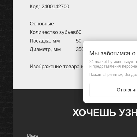
Код: 2400142700
Основные
Количество зубьев
60
Посадка, мм
50
Диаметр, мм
350
Мы заботимся 
24-market.by использует
Изображение товара и комплектация могут 
и представления персон
Нажав «Принять», Вы дае
Отклонит
ХОЧЕШЬ УЗН