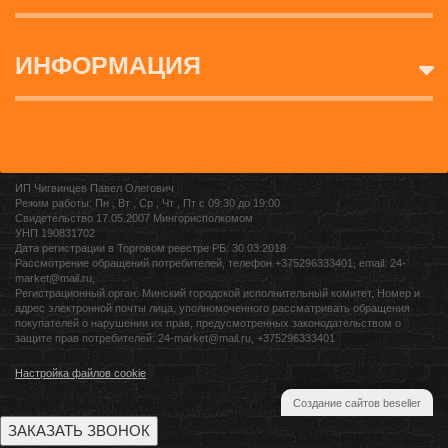
ИНФОРМАЦИЯ
ИП Чигвинцев Павел Олегович
Режим работы: Пн , Вт , Ср , Чт , Пт c 09:30 до 19:00
Свидетельство 17.05.2007 Мингорисполкомом
УНП 190831702
Дата регистрации в Торговом реестре РБ: 30.03.2018
Рассмотрение обращений потребителей, телефон +375296333401, email: 24-
market@mail.ru,
Регистрационный орган: Минский городской исполнительный комитет, Номер и
адрес электронной почты лица, уполномоченного рассматривать обращения
покупателей о нарушении их прав, предусмотренных законодательством о
защите прав потребителей: 24-market@mail.ru, +375296333401
Настройка файлов cookie
Создание сайтов beseller
ЗАКАЗАТЬ ЗВОНОК