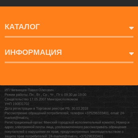
КАТАЛОГ
ИНФОРМАЦИЯ
ИП Чигвинцев Павел Олегович
Режим работы: Пн , Вт , Ср , Чт , Пт c 09:30 до 19:00
Свидетельство 17.05.2007 Мингорисполкомом
УНП 190831702
Дата регистрации в Торговом реестре РБ: 30.03.2018
Рассмотрение обращений потребителей, телефон +375296333401, email: 24-
market@mail.ru,
Регистрационный орган: Минский городской исполнительный комитет, Номер и
адрес электронной почты лица, уполномоченного рассматривать обращения
покупателей о нарушении их прав, предусмотренных законодательством о
защите прав потребителей: 24-market@mail.ru, +375296333401