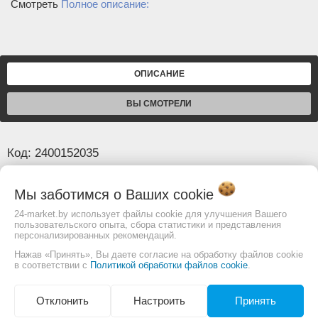
Смотреть
Полное описание:
ОПИСАНИЕ
ВЫ СМОТРЕЛИ
Код: 2400152035
Основные
Мы заботимся о Ваших
cookie
Вес (кг)
1,0
24-market.by использует файлы cookie для улучшения Вашего
пользовательского опыта, сбора статистики и представления
Длина (мм)
360
персонализированных рекомендаций.
Размер бойка (мм)
153x36
Нажав «Принять», Вы даете согласие на обработку файлов cookie
в соответствии с
Политикой обработки файлов cookie
.
Изображение товара и комплектация могут
Отклонить
Настроить
Принять
отличаться. Смотреть
Полное описание: