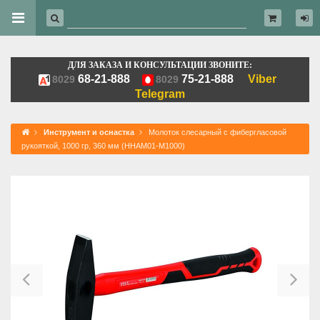
ДЛЯ ЗАКАЗА И КОНСУЛЬТАЦИИ ЗВОНИТЕ:
68-21-888
75-21-888
Viber
8029
8029
Telegram
Инструмент и оснастка
Молоток слесарный с фибергласовой
рукояткой, 1000 гр, 360 мм (HHAM01-M1000)
Previous
Ne