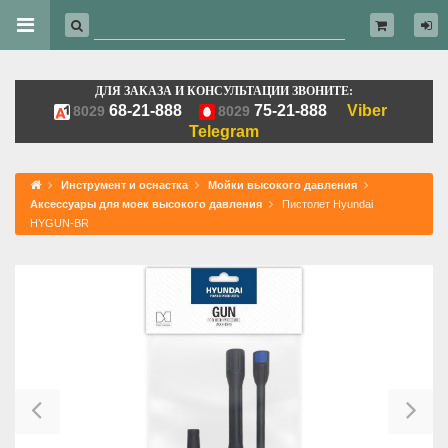
ДЛЯ ЗАКАЗА И КОНСУЛЬТАЦИИ ЗВОНИТЕ:
68-21-888
75-21-888
Viber
8029
8029
Telegram
Инструмент и оснастка
Мойки высокого давления
Аксессуары для моек высокого давления
Пистолет Hyundai
HYGUN-BR
Previous
Ne