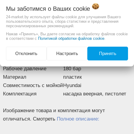
Совместимость:
Мы заботимся о Ваших
cookie
HYUNDAI HHW 140<->460
24-market.by использует файлы cookie для улучшения Вашего
Информация
HYUNDAI HHW 170<->510
пользовательского опыта, сбора статистики и представления
персонализированных рекомендаций.
HYUNDAI HHW 180<->525
Нажав «Принять», Вы даете согласие на обработку файлов cookie
HYUNDAI HHW 190<->535A
в соответствии с
Политикой обработки файлов cookie
.
Описание
Основные
Отклонить
Настроить
Принять
Тип
пистолет
Рабочее давление
180 бар
Материал
пластик
Совместимость с мойкой
Hyundai
Комплектация
насадка веерная, пистолет
Изображение товара и комплектация могут
отличаться. Смотреть
Полное описание: