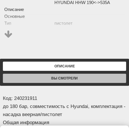
HYUNDAI HHW 190<->535A
Описание
Основные
Тип
пистолет
Рабочее давление
180 бар
Материал
пластик
Совместимость с мойкой
Hyundai
Комплектация
насадка веерная, пистолет
Изображение товара и комплектация могут отличаться.
ОПИСАНИЕ
Смотреть
Полное описание:
ВЫ СМОТРЕЛИ
Код: 240231911
до 180 бар, совместимость с Hyundai, комплектация -
насадка веерная/пистолет
Общая информация