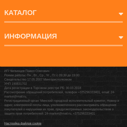
КАТАЛОГ
ИНФОРМАЦИЯ
ИП Чигвинцев Павел Олегович
Режим работы: Пн , Вт , Ср , Чт , Пт c 09:30 до 19:00
Свидетельство 17.05.2007 Мингорисполкомом
УНП 190831702
Дата регистрации в Торговом реестре РБ: 30.03.2018
Рассмотрение обращений потребителей, телефон +375296333401, email: 24-
market@mail.ru,
Регистрационный орган: Минский городской исполнительный комитет, Номер и
адрес электронной почты лица, уполномоченного рассматривать обращения
покупателей о нарушении их прав, предусмотренных законодательством о
защите прав потребителей: 24-market@mail.ru, +375296333401
Настройка файлов cookie