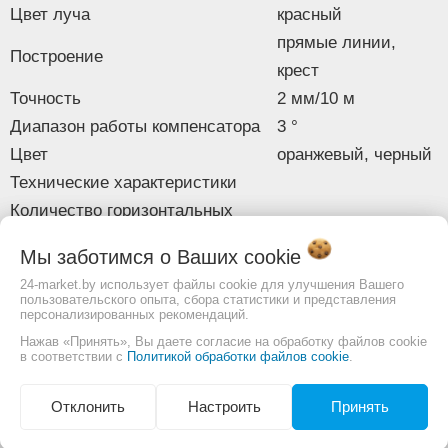
Цвет луча
красный
Комплект поставки
- инструкция,
прямые линии,
- батарейки,
Построение
- сумка.
крест
Точность
2 мм/10 м
Изображение товара и комплектация могут отличаться.
Диапазон работы компенсатора
3 °
Смотреть
Полное описание:
Цвет
оранжевый, черный
Технические характеристики
Количество горизонтальных
1
плоскостей (проекций)
Мы заботимся о Ваших
cookie
Количество вертикальных
1
24-market.by использует файлы cookie для улучшения Вашего
плоскостей (проекций)
пользовательского опыта, сбора статистики и представления
персонализированных рекомендаций.
Лазерный отвес
Нет
Нажав «Принять», Вы даете согласие на обработку файлов cookie
Режим сканирования
Нет
в соответствии с
Политикой обработки файлов cookie
.
Конструкция
Класс защиты корпуса
IP54
Отклонить
Настроить
Принять
Рабочая температура
от -5 до +50 °С