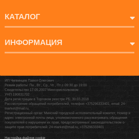
КАТАЛОГ
ИНФОРМАЦИЯ
ИП Чигвинцев Павел Олегович
Режим работы: Пн , Вт , Ср , Чт , Пт c 09:30 до 19:00
Свидетельство 17.05.2007 Мингорисполкомом
УНП 190831702
Дата регистрации в Торговом реестре РБ: 30.03.2018
Рассмотрение обращений потребителей, телефон +375296333401, email: 24-
market@mail.ru,
Регистрационный орган: Минский городской исполнительный комитет, Номер и
адрес электронной почты лица, уполномоченного рассматривать обращения
покупателей о нарушении их прав, предусмотренных законодательством о
защите прав потребителей: 24-market@mail.ru, +375296333401
Настройка файлов cookie