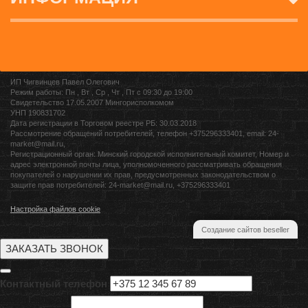
ИП Чигвинцев Павел Олегович
Режим работы: Пн , Вт , Ср , Чт , Пт c 09:30 до 19:00
Свидетельство 17.05.2007 Мингорисполкомом
УНП 190831702
Дата регистрации в Торговом реестре РБ: 30.03.2018
Рассмотрение обращений потребителей, телефон +375296333401, email: 24-
market@mail.ru,
Регистрационный орган: Минский городской исполнительный комитет, Номер и
адрес электронной почты лица, уполномоченного рассматривать обращения
покупателей о нарушении их прав, предусмотренных законодательством о
защите прав потребителей: 24-market@mail.ru, +375296333401
Настройка файлов cookie
Создание сайтов beseller
ЗАКАЗАТЬ ЗВОНОК
Контактный телефон