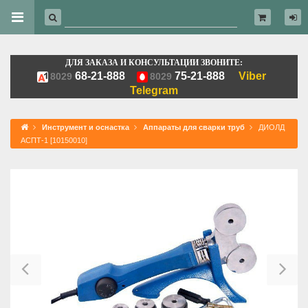
ДЛЯ ЗАКАЗА И КОНСУЛЬТАЦИИ ЗВОНИТЕ:
68-21-888
75-21-888
Viber
8029
8029
Telegram
Инструмент и оснастка
Аппараты для сварки труб
ДИОЛД
АСПТ-1 [10150010]
Previous
Ne