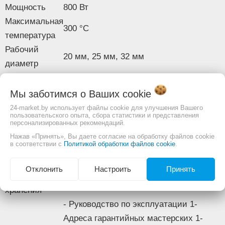
Мощность
800 Вт
Изображение товара и комплектация могут отличаться.
Максимальная
Смотреть
Полное описание:
300 °C
температура
Рабочий
20 мм, 25 мм, 32 мм
диаметр
Вид
цилиндрический
нагревателя
Мы заботимся о Ваших
cookie
Термостат
Да
24-market.by использует файлы cookie для улучшения Вашего
пользовательского опыта, сбора статистики и представления
Комплектация
персонализированных рекомендаций.
Сменные
Нажав «Принять», Вы даете согласие на обработку файлов cookie
Да 3
в соответствии с
Политикой обработки файлов cookie
.
насадки
Труборез
Нет
Отклонить
Настроить
Принять
Кейс для
Да
хранения
- Руководство по эксплуатации 1-
Адреса гарантийных мастерских 1-