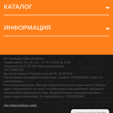
КАТАЛОГ
ИНФОРМАЦИЯ
ИП Чигвинцев Павел Олегович
Режим работы: Пн , Вт , Ср , Чт , Пт c 09:30 до 19:00
Свидетельство 17.05.2007 Мингорисполкомом
УНП 190831702
Дата регистрации в Торговом реестре РБ: 30.03.2018
Рассмотрение обращений потребителей, телефон +375296333401, email: 24-
market@mail.ru,
Регистрационный орган: Минский городской исполнительный комитет, Номер и
адрес электронной почты лица, уполномоченного рассматривать обращения
покупателей о нарушении их прав, предусмотренных законодательством о
защите прав потребителей: 24-market@mail.ru, +375296333401
Настройка файлов cookie
Создание сайтов beseller