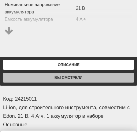
Номинальное напряжение
21 В
аккумулятора
Емкость аккумулятора
4 А·ч
Количество аккумуляторов в
1
наборе
Совместим с инструментом
Edon
Изображение товара и комплектация могут отличаться.
Смотреть
Полное описание:
ОПИСАНИЕ
ВЫ СМОТРЕЛИ
Код: 24215011
Li-ion, для строительного инструмента, совместим с
Edon, 21 В, 4 А·ч, 1 аккумулятор в наборе
Основные
Тип
аккумулятор