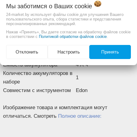
для строительного
Мы заботимся о Ваших
cookie
Назначение
инструмента
24-market.by использует файлы cookie для улучшения Вашего
пользовательского опыта, сбора статистики и представления
Тип аккумулятора
Li-ion
персонализированных рекомендаций.
Способ крепления
Нажав «Принять», Вы даете согласие на обработку файлов cookie
слайдер
в соответствии с
Политикой обработки файлов cookie
.
аккумулятора
Номинальное напряжение
21 В
Отклонить
Настроить
Принять
аккумулятора
Емкость аккумулятора
4 А·ч
Количество аккумуляторов в
1
наборе
Совместим с инструментом
Edon
Изображение товара и комплектация могут
отличаться. Смотреть
Полное описание: