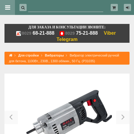
ДЛЯ ЗАКАЗА И КОНСУЛЬТАЦИИ ЗВОНИТЕ:
68-21-888
75-21-888
Viber
8029
8029
Telegram
Для стройки
Вибраторы
Вибратор электрический ручной
для бетона, 1100Вт., 230В., 1300 об/мин., 50 Гц. (P31035)
Previous
Ne