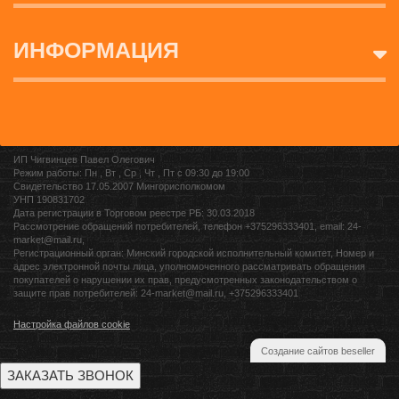
ИНФОРМАЦИЯ
ИП Чигвинцев Павел Олегович
Режим работы: Пн , Вт , Ср , Чт , Пт c 09:30 до 19:00
Свидетельство 17.05.2007 Мингорисполкомом
УНП 190831702
Дата регистрации в Торговом реестре РБ: 30.03.2018
Рассмотрение обращений потребителей, телефон +375296333401, email: 24-
market@mail.ru,
Регистрационный орган: Минский городской исполнительный комитет, Номер и
адрес электронной почты лица, уполномоченного рассматривать обращения
покупателей о нарушении их прав, предусмотренных законодательством о
защите прав потребителей: 24-market@mail.ru, +375296333401
Настройка файлов cookie
Создание сайтов beseller
ЗАКАЗАТЬ ЗВОНОК