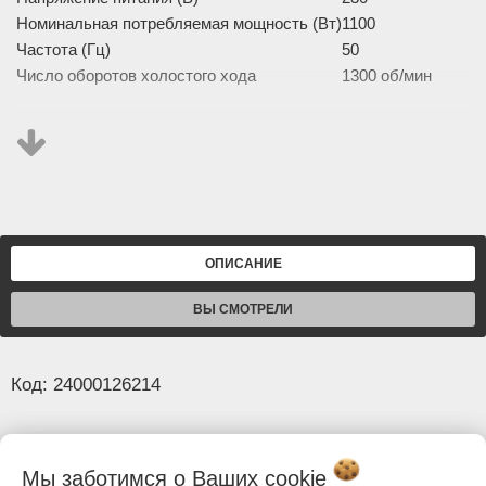
Номинальная потребляемая мощность (Вт)
1100
Частота (Гц)
50
Число оборотов холостого хода
1300 об/мин
Изображение товара и комплектация могут отличаться.
Смотреть
Полное описание:
ОПИСАНИЕ
ВЫ СМОТРЕЛИ
Код: 24000126214
Основные
Габариты (длина/ширина/высота) (мм)
1000/85/210
Мы заботимся о Ваших
cookie