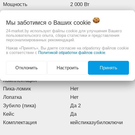
Мощность
2 000 Вт
Патрон
шестигранник 1/4"
Частота ударов
2 000 ударов/мин
Мы заботимся о Ваших
cookie
Энергия удара
65 Дж
24-market.by использует файлы cookie для улучшения Вашего
пользовательского опыта, сбора статистики и представления
Функциональные особенности
персонализированных рекомендаций.
Регулировка скорости
Нет
Нажав «Принять», Вы даете согласие на обработку файлов cookie
в соответствии с
Политикой обработки файлов cookie
.
Реверс
Нет
Фиксация кнопки включения
Да
Отклонить
Настроить
Принять
Антивибрационная система
Да
Комплектация
Пика-ломик
Нет
Лопатка
Нет
Зубило (пика)
Да 2
Кейс
Да
Комплектация
кейспиказубилоключи