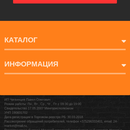
КАТАЛОГ
ИНФОРМАЦИЯ
ИП Чигвинцев Павел Олегович
Режим работы: Пн , Вт , Ср , Чт , Пт c 09:30 до 19:00
Свидетельство 17.05.2007 Мингорисполкомом
УНП 190831702
Дата регистрации в Торговом реестре РБ: 30.03.2018
Рассмотрение обращений потребителей, телефон +375296333401, email: 24-
market@mail.ru,
Регистрационный орган: Минский городской исполнительный комитет, Номер и