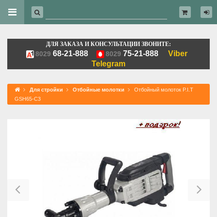
ДЛЯ ЗАКАЗА И КОНСУЛЬТАЦИИ ЗВОНИТЕ:
68-21-888
75-21-888
Viber
8029
8029
Telegram
Для стройки
Отбойные молотки
Отбойный молоток P.I.T
GSH65-C3
Previous
Ne