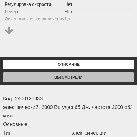
Регулировка скорости
Нет
Реверс
Нет
Фиксация кнопки включения
Да
Антивибрационная система
Да
Комплектация
Пика-ломик
Нет
Лопатка
Нет
Зубило (пика)
Да 2
Кейс
Да
ОПИСАНИЕ
Комплектация
кейспиказубилоключи
ВЫ СМОТРЕЛИ
Изображение товара и комплектация могут отличаться.
Смотреть
Полное описание:
Код: 2400126933
электрический, 2000 Вт, удар 65 Дж, частота 2000 об/
мин
Основные
Тип
электрический