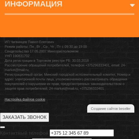
ИНФОРМАЦИЯ
ИП Чигвинцев Павел Олегович
Режим работы: Пн , Вт , Ср , Чт , Пт c 09:30 до 19:00
Свидетельство 17.05.2007 Мингорисполкомом
УНП 190831702
Дата регистрации в Торговом реестре РБ: 30.03.2018
Рассмотрение обращений потребителей, телефон +375296333401, email: 24-
market@mail.ru,
Регистрационный орган: Минский городской исполнительный комитет, Номер и
адрес электронной почты лица, уполномоченного рассматривать обращения
покупателей о нарушении их прав, предусмотренных законодательством о
защите прав потребителей: 24-market@mail.ru, +375296333401
Настройка файлов cookie
Создание сайтов beseller
ЗАКАЗАТЬ ЗВОНОК
Контактный телефон