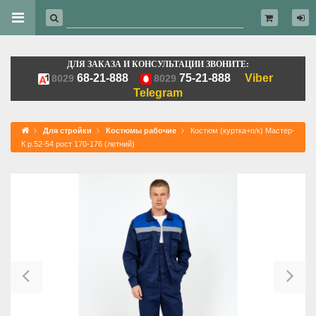
ДЛЯ ЗАКАЗА И КОНСУЛЬТАЦИИ ЗВОНИТЕ:
68-21-888
75-21-888
Viber
8029
8029
Telegram
Для стройки
Костюмы рабочие
Костюм (куртка+п/к) Мастер-
К р.52-54 рост 170-176 (летний)
Previous
Ne