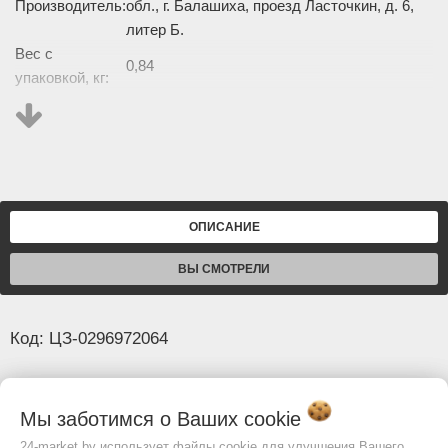
Производитель:
обл., г. Балашиха, проезд Ласточкин, д. 6,
литер Б.
Вес с
0,84
упаковкой, кг:
Изображение товара и комплектация могут отличаться.
Смотреть
Полное описание:
ОПИСАНИЕ
ВЫ СМОТРЕЛИ
Код: ЦЗ-0296972064
Основные
Мы заботимся о Ваших
cookie
Страна
Россия
24-market.by использует файлы cookie для улучшения Вашего