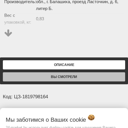
Производитель:
обл., г. Балашиха, проезд Ласточкин, д. 6,
литер Б.
Вес с
0,83
упаковкой, кг:
Изображение товара и комплектация могут отличаться.
Смотреть
Полное описание:
ОПИСАНИЕ
ВЫ СМОТРЕЛИ
Код: ЦЗ-1819798164
Основные
Мы заботимся о Ваших
cookie
Страна
Россия
24-market.by использует файлы cookie для улучшения Вашего