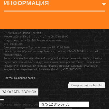
ИНФОРМАЦИЯ
ИП Чигвинцев Павел Олегович
Режим работы: Пн , Вт , Ср , Чт , Пт c 09:30 до 19:00
Свидетельство 17.05.2007 Мингорисполкомом
УНП 190831702
Дата регистрации в Торговом реестре РБ: 30.03.2018
Рассмотрение обращений потребителей, телефон +375296333401, email: 24-
market@mail.ru,
Регистрационный орган: Минский городской исполнительный комитет, Номер и
адрес электронной почты лица, уполномоченного рассматривать обращения
покупателей о нарушении их прав, предусмотренных законодательством о
защите прав потребителей: 24-market@mail.ru, +375296333401
Настройка файлов cookie
Создание сайтов beseller
ЗАКАЗАТЬ ЗВОНОК
Контактный телефон