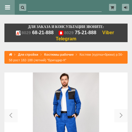
ДЛЯ ЗАКАЗА И КОНСУЛЬТАЦИИ ЗВОНИТЕ:
68-21-888
75-21-888
Viber
8029
8029
Telegram
Для стройки
Костюмы рабочие
Костюм (куртка+брюки) р.56-
58 рост 182-188 (летний) "Бригадир-К"
Previous
Ne