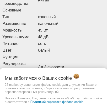
Китай
управление
производства
Wi-Fi
Нет
Основные
Bluetooth
Нет
Тип
колонный
Конструкция
Размещение
напольный
Материал корпуса
пластик
Мощность
Вращение
Да 65 °
45 Вт
Направление
Уровень шума
48 дБ
горизонтально
вращения
Питание
сеть
Регулировка
Цвет
Нет
белый
высоты
Функции
Регулировка
Нет
Регулировка
наклона
Да 3 скорости
обдува
Влагозащищенный
Нет
корпус
Ионизация
Нет
Мы заботимся о Ваших
cookie
Длина сетевого
Ароматизация
Нет
1.5 м
24-market.by использует файлы cookie для улучшения Вашего
шнура
пользовательского опыта, сбора статистики и представления
Пароувлажнение
Нет
персонализированных рекомендаций.
Габариты
Таймер
Нажав «Принять», Вы даете согласие на обработку файлов cookie
Ширина
22 см
Да 1 — 8 ч
в соответствии с
Политикой обработки файлов cookie
.
отключения
Глубина
22 см