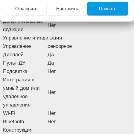
Управление со
Высота
79 см
Нет
Отклонить
Настроить
Принять
Вес
2.2 кг
смартфона
Дополнительные
Нет
Изображение товара и комплектация могут отличаться.
функции
Смотреть
Полное описание:
Управление и индикация
Управление
сенсорное
Дисплей
Да
Пульт ДУ
Да
Подсветка
Нет
Интеграция в
умный дом или
Нет
удаленное
управление
Wi-Fi
Нет
Bluetooth
Нет
Конструкция