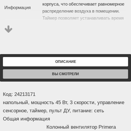
корпуса, что обеспечивает равномерное
Информация
распределение воздуха в помещении.
Таймер позволяет устанавливать время
работы до 8 часов. В комплект входит
пульт дистанционного управления, что
упрощает настройку и управление
вентилятором.
Описание
Страна
ОПИСАНИЕ
Китай
производства
Основные
ВЫ СМОТРЕЛИ
Тип
колонный
Размещение
напольный
Код: 24213171
Мощность
45 Вт
напольный, мощность 45 Вт, 3 скорости, управление
Уровень шума
48 дБ
Питание
сеть
сенсорное, таймер, пульт ДУ, питание: сеть
Цвет
белый
Общая информация
Функции
Колонный вентилятор Primera
Регулировка