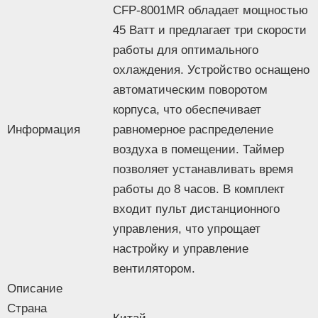
Да 3 скорости
CFP-8001MR обладает мощностью
обдува
45 Ватт и предлагает три скорости
Ионизация
Нет
Ароматизация
Нет
работы для оптимального
Пароувлажнение
Нет
охлаждения. Устройство оснащено
Таймер
автоматическим поворотом
Да 1 — 8 ч
отключения
корпуса, что обеспечивает
Управление со
Нет
Информация
равномерное распределение
смартфона
воздуха в помещении. Таймер
Дополнительные
Нет
функции
позволяет устанавливать время
Управление и индикация
работы до 8 часов. В комплект
Управление
сенсорное
входит пульт дистанционного
Дисплей
Да
управления, что упрощает
Пульт ДУ
Да
настройку и управление
Подсветка
Нет
вентилятором.
Интеграция в
Описание
умный дом или
Нет
удаленное
Страна