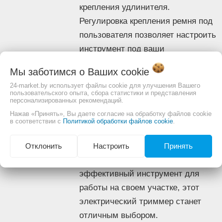
Нет
наклона
крепления удлинителя.
Колеса
Нет
Регулировка крепления ремня под
Двигатель
пользователя позволяет настроить
Количество
инструмент под ваши
оборотов
8 000 об/мин
индивидуальные предпочтения.
двигателя
Мы заботимся о Ваших
cookie
Антивибрационная
Да
24-market.by использует файлы cookie для улучшения Вашего
система
- Champion ET1500 отлично
пользовательского опыта, сбора статистики и представления
персонализированных рекомендаций.
Плавный пуск
Да
подходит для ухода за
Режущая система
Нажав «Принять», Вы даете согласие на обработку файлов cookie
небольшими и средними
в соответствии с
Политикой обработки файлов cookie
.
Диаметр лески
2 мм
участками, где требуется
Комплектация
регулярное подравнивание травы.
Отклонить
Настроить
Принять
- триммерная головка,
Если вы ищете тихий и
- диск/нож,
Комплектация
- ранцевый ремень,
эффективный инструмент для
- набор инструментов.
работы на своем участке, этот
электрический триммер станет
Изображение товара и комплектация могут отличаться.
отличным выбором.
Смотреть
Полное описание: