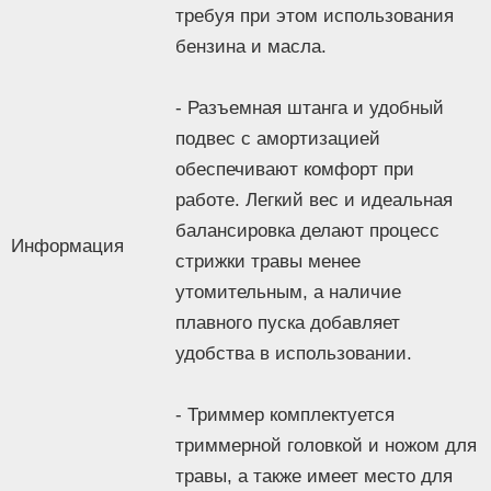
Основные
требуя при этом использования
Тип
триммер
бензина и масла.
Тип двигателя
электрический
Мощность
1 500 Вт
- Разъемная штанга и удобный
Режущая оснастка
леска, металлический нож
в комплекте
подвес с амортизацией
Ширина
обеспечивают комфорт при
23 — 43 см
скашивания
работе. Легкий вес и идеальная
Форма штанги
прямая
балансировка делают процесс
Вес
5.4 кг
Информация
стрижки травы менее
Конструкция
утомительным, а наличие
Сменные насадки
Нет
Расположение
плавного пуска добавляет
верхнее
двигателя
удобства в использовании.
Разъемная штанга
Да
Телескопическая
Нет
- Триммер комплектуется
штанга
триммерной головкой и ножом для
Плечевой ремень
Да
травы, а также имеет место для
Регулировка угла