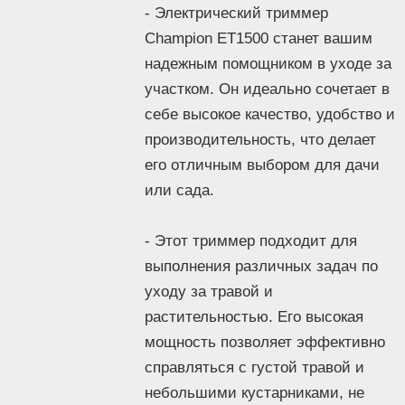
- Электрический триммер
Champion ET1500 станет вашим
- Триммер комплектуется триммерной
головкой и ножом для травы, а также
надежным помощником в уходе за
имеет место для крепления удлинителя.
участком. Он идеально сочетает в
Регулировка крепления ремня под
себе высокое качество, удобство и
пользователя позволяет настроить
производительность, что делает
инструмент под ваши индивидуальные
его отличным выбором для дачи
предпочтения.
или сада.
- Champion ET1500 отлично подходит
для ухода за небольшими и средними
- Этот триммер подходит для
участками, где требуется регулярное
выполнения различных задач по
подравнивание травы. Если вы ищете
уходу за травой и
тихий и эффективный инструмент для
растительностью. Его высокая
работы на своем участке, этот
мощность позволяет эффективно
электрический триммер станет
отличным выбором.
справляться с густой травой и
Описание
небольшими кустарниками, не