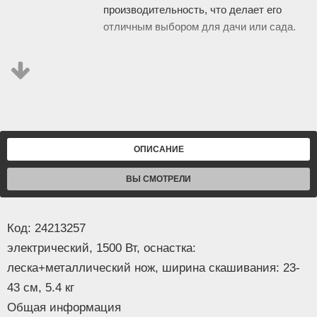
производительность, что делает его
отличным выбором для дачи или сада.
- Этот триммер подходит для
выполнения различных задач по уходу
за травой и растительностью. Его
высокая мощность позволяет
эффективно справляться с густой
травой и небольшими кустарниками, не
ОПИСАНИЕ
требуя при этом использования бензина
и масла.
ВЫ СМОТРЕЛИ
- Разъемная штанга и удобный подвес с
Код: 24213257
амортизацией обеспечивают комфорт
электрический, 1500 Вт, оснастка:
при работе. Легкий вес и идеальная
Информация
балансировка делают процесс стрижки
леска+металлический нож, ширина скашивания: 23-
травы менее утомительным, а наличие
43 см, 5.4 кг
плавного пуска добавляет удобства в
Общая информация
использовании.