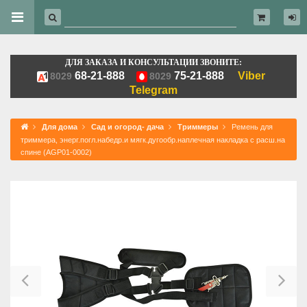
ДЛЯ ЗАКАЗА И КОНСУЛЬТАЦИИ ЗВОНИТЕ:
68-21-888
75-21-888
Viber
8029
8029
Telegram
Для дома
Сад и огород- дача
Триммеры
Ремень для
триммера, энерг.погл.набедр.и мягк.дугообр.наплечная накладка с расш.на
спине (AGP01-0002)
Previous
Ne