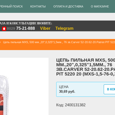
РЕННЫЙ ПОИСК
КОНТАКТЫ
ОПЛАТА И ДОСТАВКА
О МАГАЗИНЕ
АЗА И КОНСУЛЬТАЦИИ ЗВОНИТЕ:
75-21-888
Viber
Telegram
8029
Цепь пильная MXS, 500 мм.,20",0,325"1,5мм., 76 зв.Carver 52-20.62-20.Patriot PIT 52
ЦЕПЬ ПИЛЬНАЯ MXS, 50
ММ.,20",0,325"1,5ММ., 76
ЗВ.CARVER 52-20.62-20.
PIT 5220 20 (MXS-1,5-76-0,
ЦЕНА
В КО
30,69 руб.
Код: 2400131382