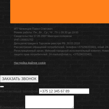
ИП Чигвинцев Павел Олегович
Режим работы: Пн , Вт , Ср , Чт , Пт c 09:30 до 19:00
Свидетельство 17.05.2007 Мингорисполкомом
УНП 190831702
Дата регистрации в Торговом реестре РБ: 30.03.2018
Рассмотрение обращений потребителей, телефон +375296333401, email: 24-
Регистрационный орган: Минский городской исполнительный комитет, Номе
защите прав потребителей: 24-market@mail.ru, +375296333401
Настройка файлов cookie
ЗАКАЗАТЬ ЗВОНОК
Контактный телефон
Комментарий