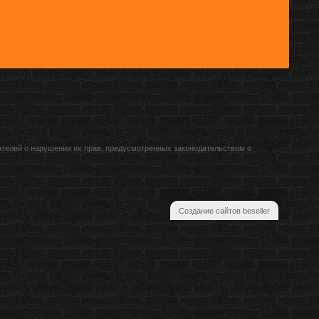
ателей о нарушении их прав, предусмотренных законодательством о
Создание сайтов beseller