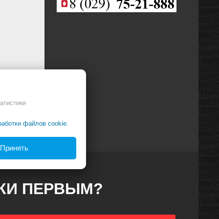
атистики
работки файлов cookie
.
Принять
ДКИ ПЕРВЫМ?