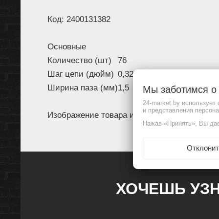
Код: 2400131382
Основные
Количество (шт)
76
Шаг цепи (дюйм)
0,325
Ширина паза (мм)
1,5
Мы заботимся 
24-market.by использует
и представления персон
Изображение товара и комплектация могут 
Нажав «Принять», Вы дае
Отклонит
ХОЧЕШЬ УЗН