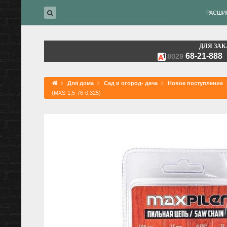
РАСШИ
ДЛЯ ЗАК
68-21-888
8029
Для дома
Сад и огород- дача
Новое поступление
(MXS-1,5-76-0,325)