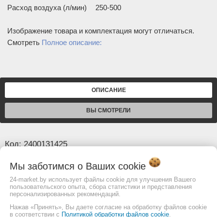
Расход воздуха (л/мин)
250-500
Изображение товара и комплектация могут отличаться.
Смотреть
Полное описание:
ОПИСАНИЕ
ВЫ СМОТРЕЛИ
Код: 2400131425
Мы заботимся о Ваших
cookie
Основные
24-market.by использует файлы cookie для улучшения Вашего
Вес (кг)
2,3
пользовательского опыта, сбора статистики и представления
персонализированных рекомендаций.
Мощность (Вт)
2000
Нажав «Принять», Вы даете согласие на обработку файлов cookie
Напряжение (В)
230
в соответствии с
Политикой обработки файлов cookie
.