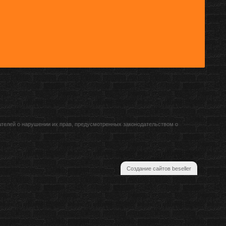
ателей о нарушении их прав, предусмотренных законодательством о
Создание сайтов beseller