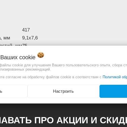
417
а, мм
9,1х7,6
рстий, мм
75
25/50
о Ваших
cookie
8
 файлы cookie для улучшения Вашего пользовательского опыта, сбора ст
ализированных рекомендаций.
отличаться. Смотреть
те согласие на обработку файлов cookie в соответствии с
Полное описание:
Политикой об
ь
Настроить
АВАТЬ ПРО АКЦИИ И СКИ