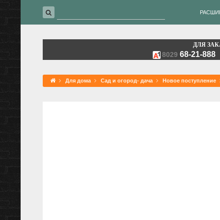
РАСШИ
ДЛЯ ЗАК
68-21-888
8029
Для дома
Сад и огород- дача
Новое поступление