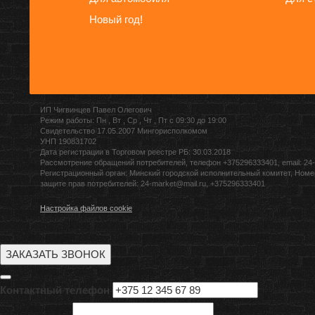
Новый год!
ИП Чигвинцев Павел Олегович
Режим работы: Пн , Вт , Ср , Чт , Пт c 09:30 до 19:00
Свидетельство 17.05.2007 Мингорисполкомом
УНП 190831702
Дата регистрации в Торговом реестре РБ: 30.03.2018
Рассмотрение обращений потребителей, телефон +375296333401, email: 24-
Регистрационный орган: Минский городской исполнительный комитет, Номе
защите прав потребителей: 24-market@mail.ru, +375296333401
Настройка файлов cookie
ЗАКАЗАТЬ ЗВОНОК
Контактный телефон