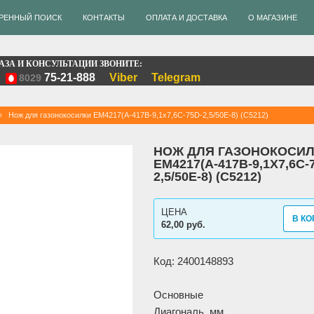
РЕННЫЙ ПОИСК
КОНТАКТЫ
ОПЛАТА И ДОСТАВКА
О МАГАЗИНЕ
АЗА И КОНСУЛЬТАЦИИ ЗВОНИТЕ:
75-21-888
Viber
Telegram
8029
Нож для газонокосилки EM4217(A-417B-9,1x7,6C-75D-2,5/50E-8) (C5212)
НОЖ ДЛЯ ГАЗОНОКОСИ
EM4217(A-417B-9,1X7,6C-
2,5/50E-8) (C5212)
ЦЕНА
В КО
62,00 руб.
Код: 2400148893
Основные
Диагональ, мм