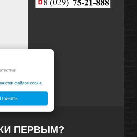
атистики
работки файлов cookie
.
Принять
ДКИ ПЕРВЫМ?