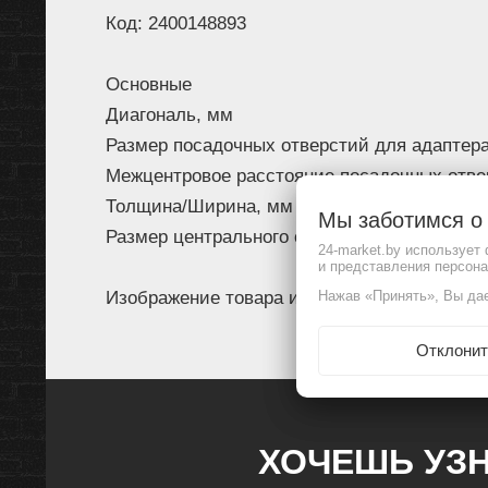
Код: 2400148893
Основные
Диагональ, мм
Размер посадочных отверстий для адаптер
Межцентровое расстояние посадочных отве
Толщина/Ширина, мм
Мы заботимся 
Размер центрального отверстия, мм
24-market.by использует
и представления персон
Изображение товара и комплектация могут 
Нажав «Принять», Вы дае
Отклонит
ХОЧЕШЬ УЗН