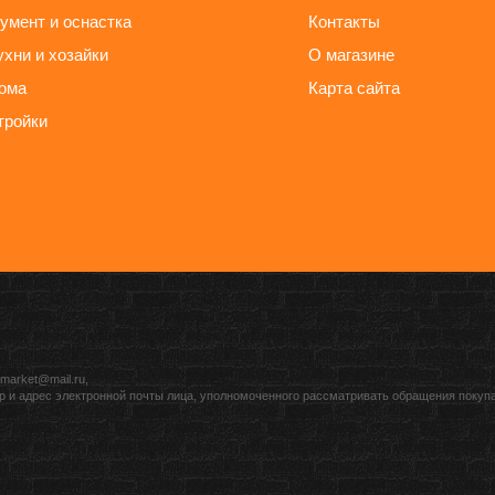
умент и оснастка
Контакты
ухни и хозайки
О магазине
ома
Карта сайта
тройки
market@mail.ru,
р и адрес электронной почты лица, уполномоченного рассматривать обращения покуп