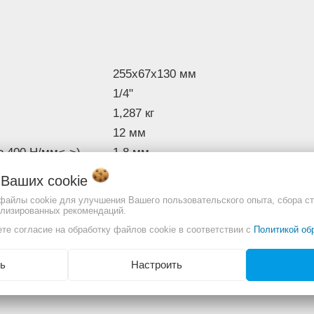
Изображение товара и комплект
могут отличаться. Смотреть
Пол
описание:
255x67x130 мм
1/4"
1,287 кг
12 мм
о 400 Н/мм<->)
1,8 мм
ющая сталь
1,2 мм
о Ваших
cookie
люминий
2 мм
 файлы cookie для улучшения Вашего пользовательского опыта, сбора ст
 стеклопластик
2 мм
ализированных рекомендаций.
еталл (для лобзика)
те согласие на обработку файлов cookie в соответствии с
20/5 мм
Политикой об
ь
Настроить
отличаться. Смотреть
Полное описание: