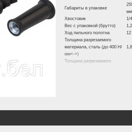
25
Габариты в упаковке
м
Хвостовик
1/4
Вес с упаковкой (брутто)
1,
Ход пильного полотна
12
Толщина разрезаемого
материала, сталь (до 400 Н/
1,
мм<->)
Толщина разрезаемого
материала, нержавеющая
1,
сталь
Толщина разрезаемого
2 
материала, медь, алюминий
Толщина разрезаемого
материала, пластик,
2 
стеклопластик
Толщина разрезаемого
материала, дерево/металл
20
(для лобзика)