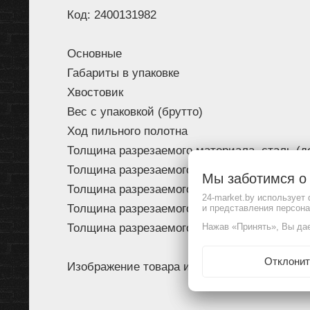
Код: 2400131982
Основные
Габариты в упаковке
Хвостовик
Вес с упаковкой (брутто)
Ход пильного полотна
Толщина разрезаемого материала, сталь (д
Толщина разрезаемого материала, нержаве
Мы заботимся 
Толщина разрезаемого материала, медь, а
24-market.by использует
Толщина разрезаемого материала, пластик,
и представления персон
Толщина разрезаемого материала, дерево/м
Нажав «Принять», Вы дае
Отклонит
Изображение товара и комплектация могут 