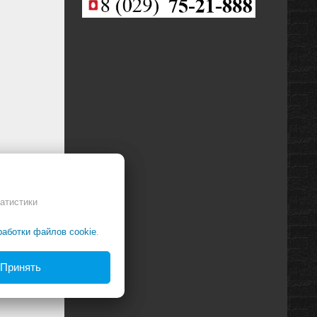
ация
ное
атистики
работки файлов cookie
.
Принять