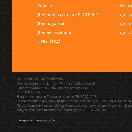
Уценка
Инстр
Для активных людей (СПОРТ)
Для к
Для подарков
Для д
Для автомобиля
Для с
Новый год!
ИП Чигвинцев Павел Олегович
Режим работы: Пн , Вт , Ср , Чт , Пт c 09:30 до 19:00
Свидетельство 17.05.2007 Мингорисполкомом
УНП 190831702
Дата регистрации в Торговом реестре РБ: 30.03.2018
Рассмотрение обращений потребителей, телефон +375296333401, email: 24-
Регистрационный орган: Минский городской исполнительный комитет, Номе
защите прав потребителей: 24-market@mail.ru, +375296333401
Настройка файлов cookie