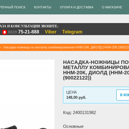
РЕННЫЙ ПОИСК
КОНТАКТЫ
ОПЛАТА И ДОСТАВКА
О МАГАЗИНЕ
АЗА И КОНСУЛЬТАЦИИ ЗВОНИТЕ:
75-21-888
Viber
Telegram
8029
Насадка-ножницы по металлу комбинированная ННМ-20К, ДИОЛД (ННМ-20К (900221
НАСАДКА-НОЖНИЦЫ ПО
МЕТАЛЛУ КОМБИНИРОВ
ННМ-20К, ДИОЛД (ННМ-2
(90022122))
ЦЕНА
В КО
148,00 руб.
Код: 2400131982
Основные