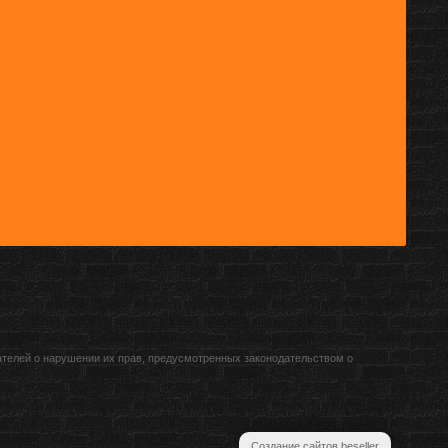
ателей о нарушении их прав, предусмотренных законодательством о
Создание сайтов beseller