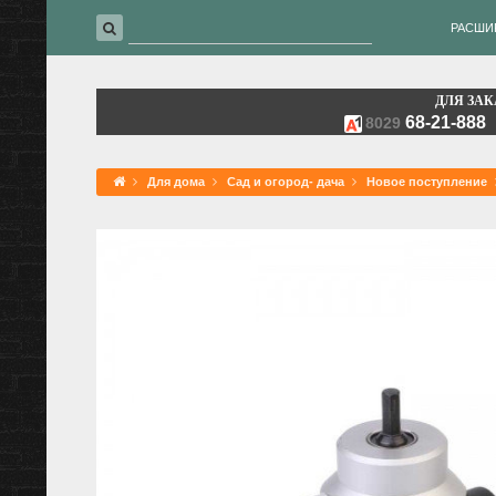
РАСШИ
ДЛЯ ЗАК
68-21-888
8029
Для дома
Сад и огород- дача
Новое поступление