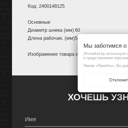
Код: 2400148125
Основные
Диаметр шнека (мм)
60
Длина рабочая, (мм)
560
Мы заботимся 
Изображение товара и комплектация могут 
24-market.by использует
и представления персон
Нажав «Принять», Вы дае
Отклонит
ХОЧЕШЬ УЗН