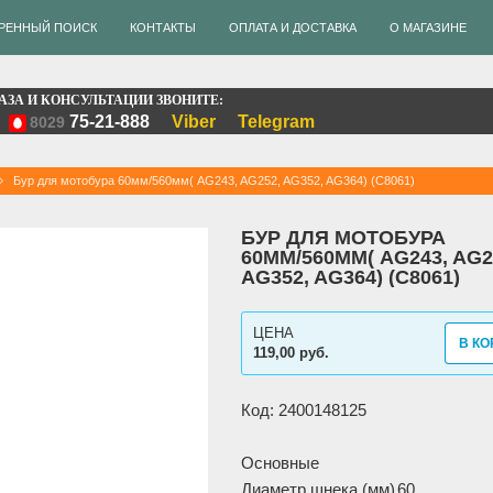
РЕННЫЙ ПОИСК
КОНТАКТЫ
ОПЛАТА И ДОСТАВКА
О МАГАЗИНЕ
АЗА И КОНСУЛЬТАЦИИ ЗВОНИТЕ:
75-21-888
Viber
Telegram
8029
Бур для мотобура 60мм/560мм( AG243, AG252, AG352, AG364) (C8061)
БУР ДЛЯ МОТОБУРА
60ММ/560ММ( AG243, AG2
AG352, AG364) (C8061)
ЦЕНА
В КО
119,00 руб.
Код: 2400148125
Основные
Диаметр шнека (мм)
60