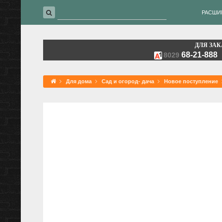
РАСШИ
ДЛЯ ЗАК
68-21-888
8029
Для дома
Сад и огород- дача
Новое поступление