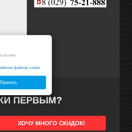
атистики
работки файлов cookie
.
Принять
ДКИ ПЕРВЫМ?