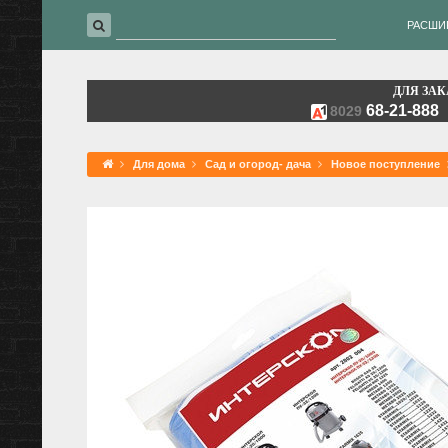
РАСШИ
ДЛЯ ЗАК
68-21-888
8029
Для дома
Сад и огород- дача
Новое поступление