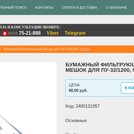
РЕННЫЙ ПОИСК
КОНТАКТЫ
ОПЛАТА И ДОСТАВКА
О МАГАЗИНЕ
АЗА И КОНСУЛЬТАЦИИ ЗВОНИТЕ:
75-21-888
Viber
Telegram
8029
Бумажный фильтрующий мешок для ПУ-32/1200, 5 штук
БУМАЖНЫЙ ФИЛЬТРУЮ
МЕШОК ДЛЯ ПУ-32/1200, 
ЦЕНА
В КО
80,00 руб.
Код: 2400131957
Основные