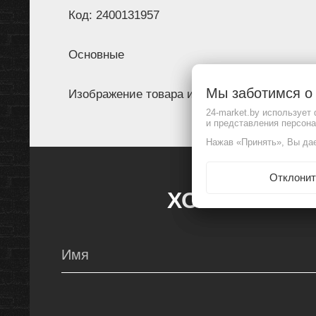
Код: 2400131957
Основные
Мы заботимся 
Изображение товара и комплектация могут 
24-market.by использует
и представления персон
Нажав «Принять», Вы дае
Отклонит
ХОЧЕШЬ УЗН