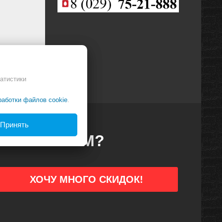
атистики
работки файлов cookie
.
Принять
ДКИ ПЕРВЫМ?