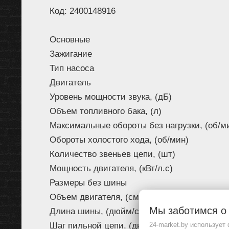
Код: 2400148916
Основные
Зажигание
Тип насоса
Двигатель
Уровень мощности звука, (дБ)
Объем топливного бака, (л)
Максимальные обороты без нагрузки, (об/м
Обороты холостого хода, (об/мин)
Количество звеньев цепи, (шт)
Мощность двигателя, (кВт/л.с)
Размеры без шины
Объем двигателя, (см<->)
Мы заботимся 
Длина шины, (дюйм/см)
Шаг пильной цепи, (дюймы)
24-market.by использует