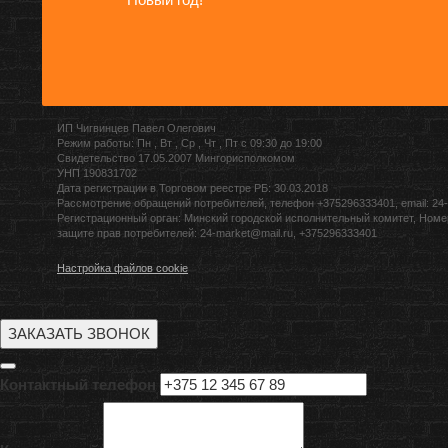
ИП Чигвинцев Павел Олегович
Режим работы: Пн , Вт , Ср , Чт , Пт c 09:30 до 19:00
Свидетельство 17.05.2007 Мингорисполкомом
УНП 190831702
Дата регистрации в Торговом реестре РБ: 30.03.2018
Рассмотрение обращений потребителей, телефон +375296333401, email: 24-
Регистрационный орган: Минский городской исполнительный комитет, Номе
защите прав потребителей: 24-market@mail.ru, +375296333401
Настройка файлов cookie
ЗАКАЗАТЬ ЗВОНОК
Контактный телефон