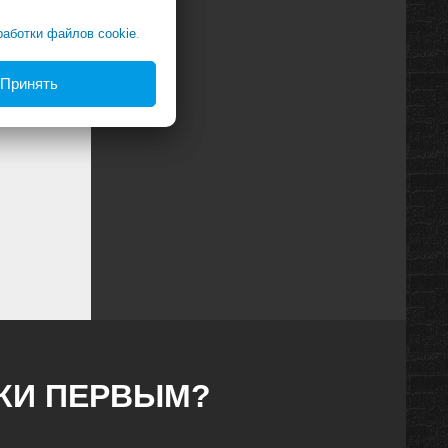
работки файлов cookie
.
Принять
й, с
на
,
ация
ное
ДКИ ПЕРВЫМ?