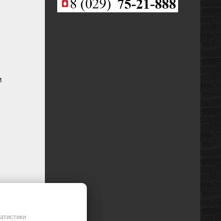
0 мм
м
атистики