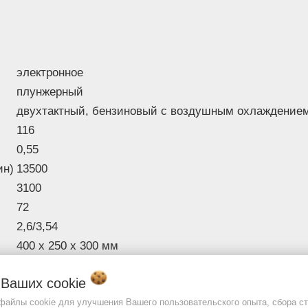
звеньев цепи,
72
(шт)
Мощность
двигателя, (кВт/
2,6/3,54
л.с)
электронное
Размеры без
плунжерный
400 х 250 х 30
шины
двухтактный, бензиновый с воздушным охлаждение
Объем двигателя,
61,5
116
(см<->)
0,55
Длина шины,
18/45
ин)
13500
(дюйм/см)
Шаг пильной
3100
0,325
цепи, (дюймы)
72
Ширина паза
2,6/3,54
пильной шины,
1,5
400 х 250 х 300 мм
(мм)
61,5
Уровень вибрации
о Ваших
cookie
18/45
передней/задней
11/7
рукоятки, (м/с2)
 файлы cookie для улучшения Вашего пользовательского опыта, сбора ст
0,325