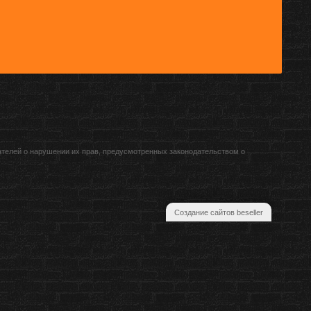
ателей о нарушении их прав, предусмотренных законодательством о
Создание сайтов beseller