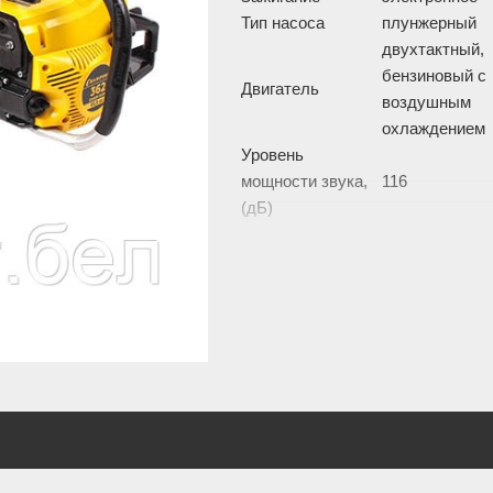
Тип насоса
плунжерный
двухтактный,
бензиновый с
Двигатель
воздушным
охлаждением
Уровень
мощности звука,
116
(дБ)
Объем
топливного бака,
0,55
(л)
Максимальные
обороты без
13500
нагрузки, (об/мин)
Обороты
холостого хода,
3100
(об/мин)
Количество