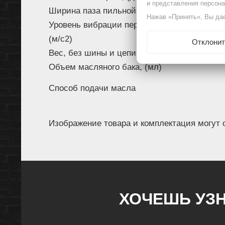
и представления персон
Ширина паза пильной шины, (мм)
Нажав «Принять», Вы дае
Уровень вибрации передней/задней рукоятк
(м/с2)
Отклонит
Вес, без шины и цепи с пустыми баками, (кг
Объем масляного бака, (мл)
Способ подачи масла
Изображение товара и комплектация могут 
ХОЧЕШЬ УЗН