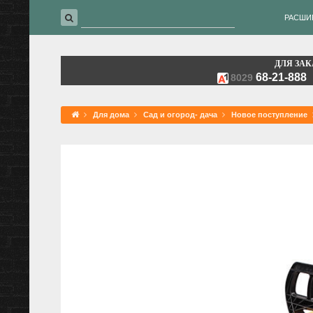
РАСШИ
ДЛЯ ЗАК
68-21-888
8029
Для дома
Сад и огород- дача
Новое поступление