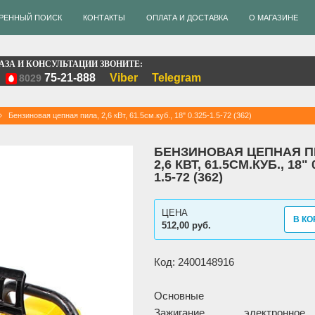
РЕННЫЙ ПОИСК
КОНТАКТЫ
ОПЛАТА И ДОСТАВКА
О МАГАЗИНЕ
АЗА И КОНСУЛЬТАЦИИ ЗВОНИТЕ:
75-21-888
Viber
Telegram
8029
Бензиновая цепная пила, 2,6 кВт, 61.5см.куб., 18" 0.325-1.5-72 (362)
БЕНЗИНОВАЯ ЦЕПНАЯ П
2,6 КВТ, 61.5СМ.КУБ., 18" 
1.5-72 (362)
ЦЕНА
В КО
512,00 руб.
Код: 2400148916
Основные
Зажигание
электронное