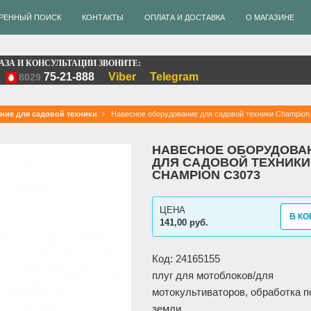
РЕННЫЙ ПОИСК
КОНТАКТЫ
ОПЛАТА И ДОСТАВКА
О МАГАЗИНЕ
АЗА И КОНСУЛЬТАЦИИ ЗВОНИТЕ:
75-21-888
Viber
Telegram
8029
ние для садовой техники
Навесное оборудование для садовой техники Champion
НАВЕСНОЕ ОБОРУДОВА
ДЛЯ САДОВОЙ ТЕХНИКИ
CHAMPION C3073
ЦЕНА
В КО
141,00 руб.
Код: 24165155
плуг для мотоблоков/для
мотокультиваторов, обработка п
земли