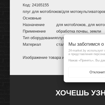
Код: 24165155
плуг для мотоблоков/для мотокультиваторо
Основные
Назначение
для мотоблоков, для мот
Применение
обработка почвы, земли
Тип оборудования
плуг
Мы заботимся 
Материал
сталь
24-market.by использует
и представления персон
Изображение товара и комплектация могут 
Нажав «Принять», Вы дае
Отклонит
ХОЧЕШЬ УЗН