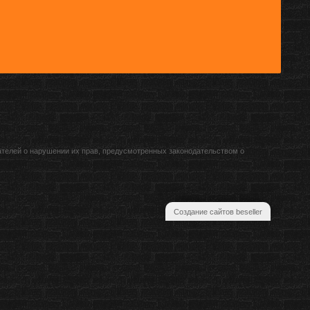
ателей о нарушении их прав, предусмотренных законодательством о
Создание сайтов beseller