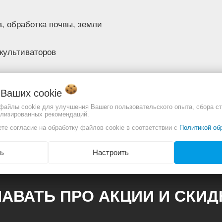
в, обработка почвы, земли
окультиваторов
о Ваших
cookie
 файлы cookie для улучшения Вашего пользовательского опыта, сбора ст
ализированных рекомендаций.
отличаться. Смотреть
Полное описание:
те согласие на обработку файлов cookie в соответствии с
Политикой об
ь
Настроить
АВАТЬ ПРО АКЦИИ И СКИ