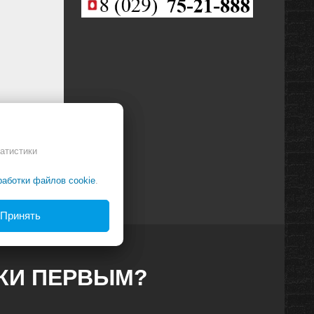
атистики
работки файлов cookie
.
Принять
ДКИ ПЕРВЫМ?