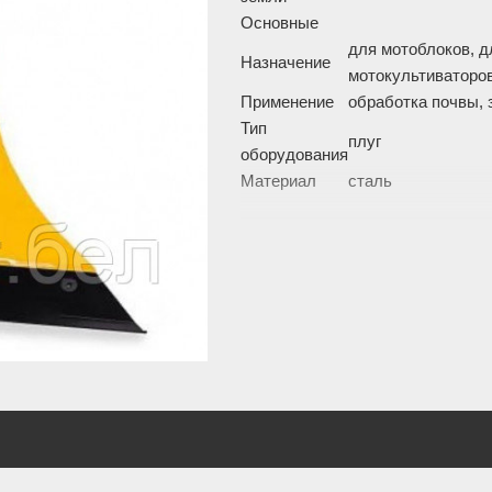
Основные
для мотоблоков, д
Назначение
мотокультиваторо
Применение
обработка почвы, 
Тип
плуг
оборудования
Материал
сталь
Изображение товара и комплект
могут отличаться. Смотреть
Пол
описание: