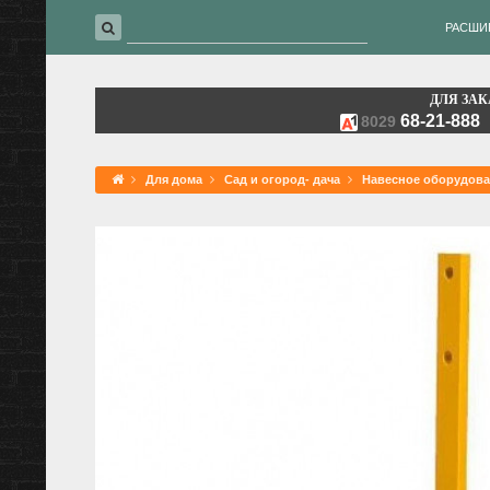
РАСШИ
ДЛЯ ЗАК
68-21-888
8029
Для дома
Сад и огород- дача
Навесное оборудова