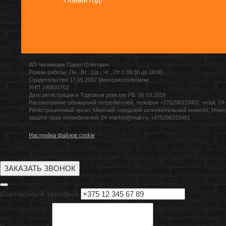
ИП Чигвинцев Павел Олегович
Режим работы: Пн , Вт , Ср , Чт , Пт c 09:30 до 19:00
Свидетельство 17.05.2007 Мингорисполкомом
УНП 190831702
Дата регистрации в Торговом реестре РБ: 30.03.2018
Рассмотрение обращений потребителей, телефон +375296333401, email: 24-
Регистрационный орган: Минский городской исполнительный комитет, Номе
защите прав потребителей: 24-market@mail.ru, +375296333401
Настройка файлов cookie
ЗАКАЗАТЬ ЗВОНОК
Контактный телефон