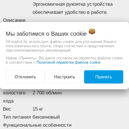
- Отвертка;
Эргономичная рукоятка устройства
- Ключ шестигранный;
обеспечивает удобство в работе.
- Ключ комбинированный.
Описание
Основные
Изображение товара и комплектация могут отличаться.
Мы заботимся о Ваших
cookie
Тип
Смотреть
Полное описание:
бензорез
24-market.by использует файлы cookie для улучшения Вашего
Мощность
3.7 кВт
пользовательского опыта, сбора статистики и представления
персонализированных рекомендаций.
Диаметр
350 мм
Нажав «Принять», Вы даете согласие на обработку файлов cookie
диска
в соответствии с
Политикой обработки файлов cookie
.
Глубина
125 мм
реза
Отклонить
Настроить
Принять
Обороты
холостого
2 700 об/мин
хода
Вес
15 кг
Тип питания
бензиновый
Функциональные особенности