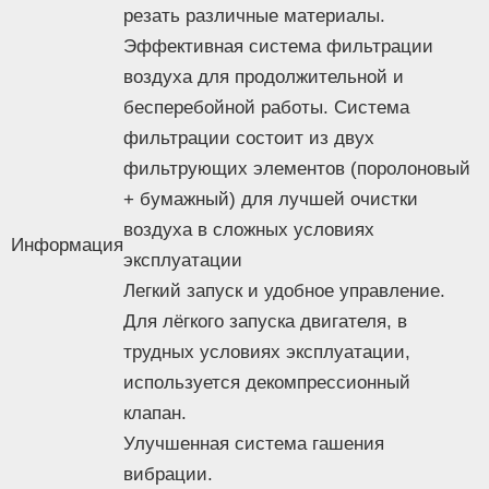
резать различные материалы.
холостого
2 700 об/мин
Эффективная система фильтрации
хода
Вес
15 кг
воздуха для продолжительной и
Тип питания
бензиновый
бесперебойной работы. Система
Функциональные особенности
фильтрации состоит из двух
Легкий пуск
Да
фильтрующих элементов (поролоновый
Комплектация
+ бумажный) для лучшей очистки
- Бензорез;
воздуха в сложных условиях
- Алмазный круг 350х20/25.4 мм по бетону
Информация
сегмент 1шт;
эксплуатации
- Основной фильтрующий элемент (бумажный)
Легкий запуск и удобное управление.
1 шт;
Для лёгкого запуска двигателя, в
- Предварительный фильтрующий элемент
трудных условиях эксплуатации,
Комплект
(поролоновый) 1 шт;
используется декомпрессионный
поставки
- Ремень приводной (поликлиновой) 1 шт;
клапан.
- Емкость для приготовления топливной смеси;
- Руководство по эксплуатации;
Улучшенная система гашения
- Ключ рожковый;
вибрации.