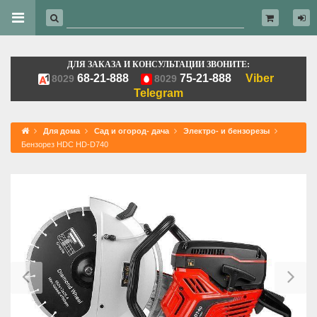
ДЛЯ ЗАКАЗА И КОНСУЛЬТАЦИИ ЗВОНИТЕ:
68-21-888
75-21-888
Viber
8029
8029
Telegram
Для дома
Сад и огород- дача
Электро- и бензорезы
Бензорез HDC HD-D740
Previous
Ne