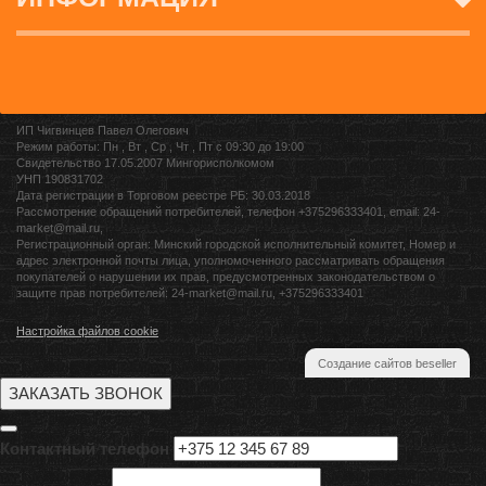
ИП Чигвинцев Павел Олегович
Режим работы: Пн , Вт , Ср , Чт , Пт c 09:30 до 19:00
Свидетельство 17.05.2007 Мингорисполкомом
УНП 190831702
Дата регистрации в Торговом реестре РБ: 30.03.2018
Рассмотрение обращений потребителей, телефон +375296333401, email: 24-
market@mail.ru,
Регистрационный орган: Минский городской исполнительный комитет, Номер и
адрес электронной почты лица, уполномоченного рассматривать обращения
покупателей о нарушении их прав, предусмотренных законодательством о
защите прав потребителей: 24-market@mail.ru, +375296333401
Настройка файлов cookie
Создание сайтов beseller
ЗАКАЗАТЬ ЗВОНОК
Контактный телефон