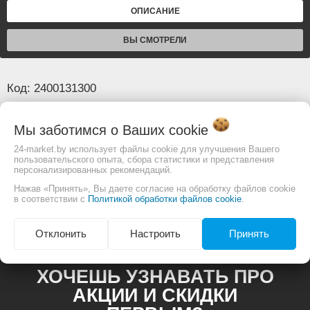
ОПИСАНИЕ
ВЫ СМОТРЕЛИ
Код: 2400131300
Основные
Мы заботимся о Ваших
cookie
24-market.by использует файлы cookie для улучшения Вашего
пользовательского опыта, сбора статистики и представления
Изображение товара и комплектация могут
персонализированных рекомендаций.
отличаться. Смотреть
Полное описание:
Нажав «Принять», Вы даете согласие на обработку файлов cookie
в соответствии с
Политикой обработки файлов cookie
.
Отклонить
Настроить
Принять
ХОЧЕШЬ УЗНАВАТЬ ПРО
АКЦИИ И СКИДКИ