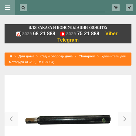
ДЛЯ ЗАКАЗА И КОНСУЛЬТАЦИИ ЗВОНИТЕ:
68-21-888
75-21-888
Viber
8029
8029
Telegram
Для дома
Сад и огород- дача
Champion
Удлинитель для
мотобура AG252, 1м (C8054)
Previous
Ne