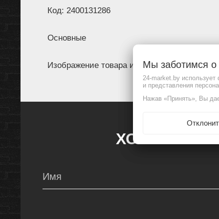
Код: 2400131286
Основные
Мы заботимся 
Изображение товара и комплектация могут 
24-market.by использует
и представления персон
Нажав «Принять», Вы дае
Отклонит
ХОЧЕШЬ УЗН