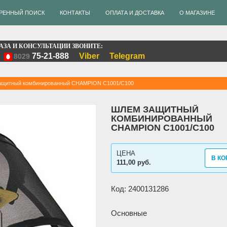
РЕННЫЙ ПОИСК
КОНТАКТЫ
ОПЛАТА И ДОСТАВКА
О МАГАЗИНЕ
АЗА И КОНСУЛЬТАЦИИ ЗВОНИТЕ:
75-21-888
Viber
Telegram
8029
ащитный комбинированный CHAMPION C1001/C100
ШЛЕМ ЗАЩИТНЫЙ
КОМБИНИРОВАННЫЙ
CHAMPION C1001/C100
ЦЕНА
В КО
111,00 руб.
Код: 2400131286
Основные