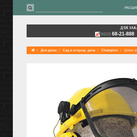
РАСШИ
ДЛЯ ЗАК
68-21-888
8029
Для дома
Сад и огород- дача
Champion
Шлем з