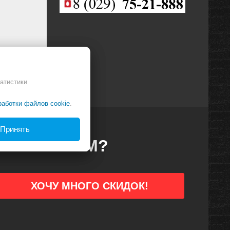
атистики
работки файлов cookie
.
Принять
ДКИ ПЕРВЫМ?