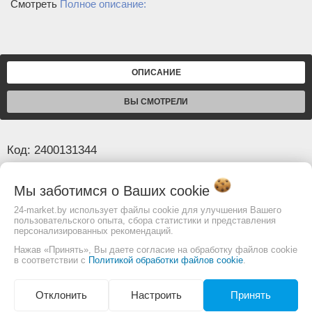
Смотреть
Полное описание:
ОПИСАНИЕ
ВЫ СМОТРЕЛИ
Код: 2400131344
Основные
Мы заботимся о Ваших
cookie
Диаметр
80 мм
24-market.by использует файлы cookie для улучшения Вашего
пользовательского опыта, сбора статистики и представления
Длина (м)
100
персонализированных рекомендаций.
Давление рабочее, (бар)
3
Нажав «Принять», Вы даете согласие на обработку файлов cookie
в соответствии с
Политикой обработки файлов cookie
.
Изображение товара и комплектация могут
Отклонить
Настроить
Принять
отличаться. Смотреть
Полное описание: