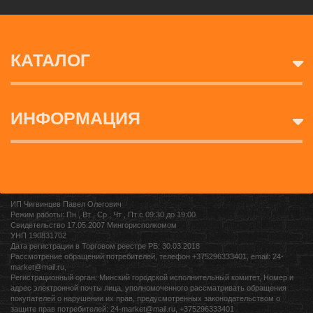
КАТАЛОГ
ИНФОРМАЦИЯ
ИП Чигвинцев Павел Олегович
Режим работы: Пн , Вт , Ср , Чт , Пт c 09:30 до 19:00
Свидетельство 17.05.2007 Мингорисполкомом
УНП 190831702
Дата регистрации в Торговом реестре РБ: 30.03.2018
Рассмотрение обращений потребителей, телефон +375296333401, email: 24-
market@mail.ru,
Регистрационный орган: Минский городской исполнительный комитет, Номер и
адрес электронной почты лица, уполномоченного рассматривать обращения
покупателей о нарушении их прав, предусмотренных законодательством о
защите прав потребителей: 24-market@mail.ru, +375296333401