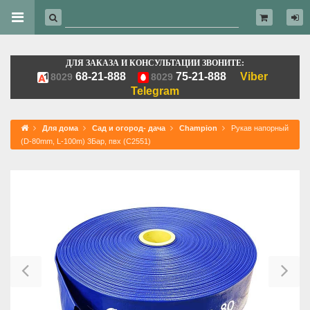
ДЛЯ ЗАКАЗА И КОНСУЛЬТАЦИИ ЗВОНИТЕ:
68-21-888
75-21-888
Viber
8029
8029
Telegram
Для дома
Сад и огород- дача
Champion
Рукав напорный
(D-80mm, L-100m) 3Бар, пвх (C2551)
Previous
Ne