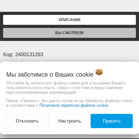
ОПИСАНИЕ
ВЫ СМОТРЕЛИ
Код: 2400131263
Основные
Мы заботимся о Ваших
cookie
Диаметр
25 мм
24-market.by использует файлы cookie для улучшения Вашего
пользовательского опыта, сбора статистики и представления
Длина (м)
20
персонализированных рекомендаций.
Нажав «Принять», Вы даете согласие на обработку файлов cookie
в соответствии с
Политикой обработки файлов cookie
.
Изображение товара и комплектация могут
отличаться. Смотреть
Полное описание:
Отклонить
Настроить
Принять