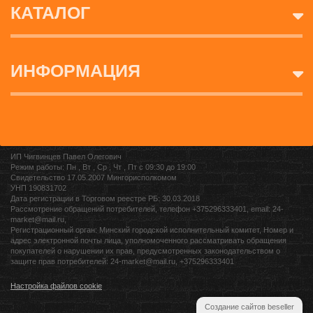
КАТАЛОГ
ИНФОРМАЦИЯ
ИП Чигвинцев Павел Олегович
Режим работы: Пн , Вт , Ср , Чт , Пт c 09:30 до 19:00
Свидетельство 17.05.2007 Мингорисполкомом
УНП 190831702
Дата регистрации в Торговом реестре РБ: 30.03.2018
Рассмотрение обращений потребителей, телефон +375296333401, email: 24-
market@mail.ru,
Регистрационный орган: Минский городской исполнительный комитет, Номер и
адрес электронной почты лица, уполномоченного рассматривать обращения
покупателей о нарушении их прав, предусмотренных законодательством о
защите прав потребителей: 24-market@mail.ru, +375296333401
Настройка файлов cookie
Создание сайтов beseller