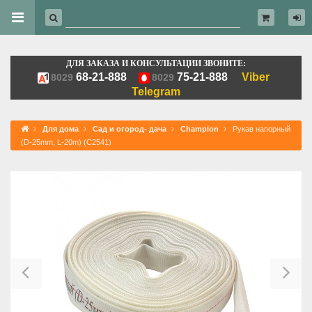
ДЛЯ ЗАКАЗА И КОНСУЛЬТАЦИИ ЗВОНИТЕ:
68-21-888
75-21-888
Viber
8029
8029
Telegram
Для дома
Сад и огород- дача
Champion
Рукав напорный
(D-25mm, L-20m) (C2541)
Previous
Ne